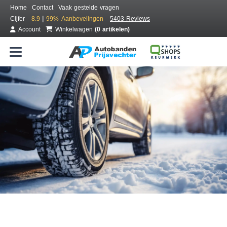
Home
Contact
Vaak gestelde vragen
|
Cijfer
8.9
99%
Aanbevelingen
5403 Reviews
Account
Winkelwagen
(0 artikelen)
Bestel voordelig winterbanden
Gratis bezorgd of montage bij jou in de buurt
Seizoen:
Merken:
Breedte:
Hoogte:
Inch: