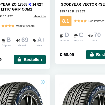
YEAR ZO 17565
R
14 82T
GOODYEAR VECTOR 4S
EFFIC GRIP COM2
155 / 70 R 13 75T
 R 14 82T
Meer info
8.1
Kwaliteitssco
Kwaliteitsscore
D
C
70
B
69
A+
Verbruik
Grip nat
Geluid
Grip nat
Geluid
Merk
€ 68.99
Best
9
Bestellen