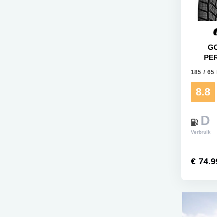
G
PE
185 / 65
8.8
D
Verbruik
€ 74.9