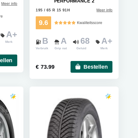
PERFORMANCE 2
Meer info
195 / 65 R 15 91H
Meer info
re
9.6
Kwaliteitsscore
A+
B
A
68
A+
Merk
Verbruik
Grip nat
Geluid
Merk
ellen
€ 73.99
Bestellen