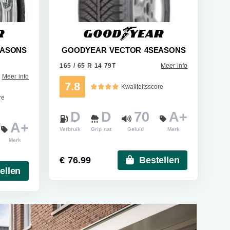
EASONS
GOODYEAR VECTOR 4SEASONS
165 / 65 R 14 79T
Meer info
Meer info
7.8
Kwaliteitsscore
re
D
D
70
A+
A+
Verbruik
Grip nat
Geluid
Merk
Merk
€ 76.99
Bestellen
ellen