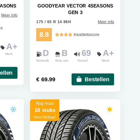
EASONS
GOODYEAR VECTOR 4SEASONS
GEN 3
Meer info
175 / 65 R 14 86H
Meer info
re
8.8
Kwaliteitsscore
A+
D
B
69
A+
Merk
Verbruik
Grip nat
Geluid
Merk
ellen
€ 69.99
Bestellen
Nog maar
18 stuks
beschikbaar