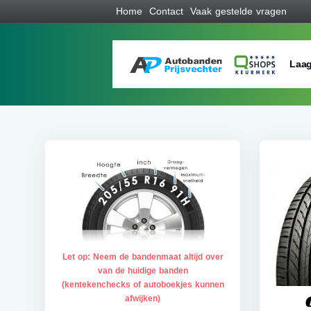
Home
Contact
Vaak gestelde vragen
Laag
Let op: Neem de bandenmaat altijd over
van de huidige banden
(kentekenchecks of autoboekjes kunnen
afwijken)