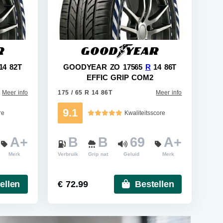
14 82T
GOODYEAR ZO 17565
R
14 86T
EFFIC GRIP COM2
Meer info
175 / 65 R 14 86T
Meer info
9.1
re
Kwaliteitsscore
A+
B
B
69
A+
Merk
Verbruik
Grip nat
Geluid
Merk
ellen
€ 72.99
Bestellen