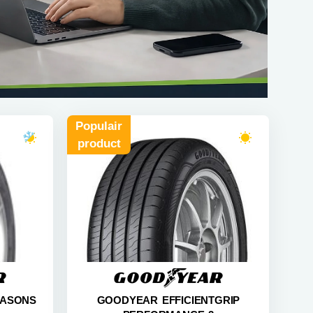
Populair
product
EASONS
GOODYEAR EFFICIENTGRIP