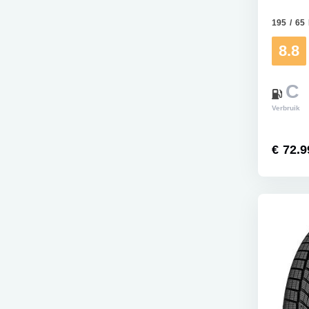
195 / 65
8.8
C
Verbruik
€ 72.9