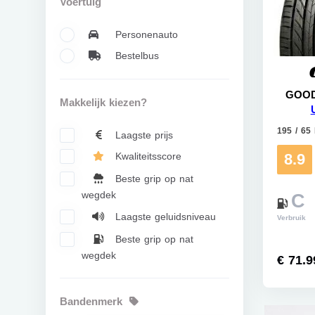
Voertuig
Personenauto
Bestelbus
GOOD
Makkelijk kiezen?
195 / 65
Laagste prijs
8.9
Kwaliteitsscore
Beste grip op nat
wegdek
C
Laagste geluidsniveau
Verbruik
Beste grip op nat
wegdek
€ 71.9
Bandenmerk