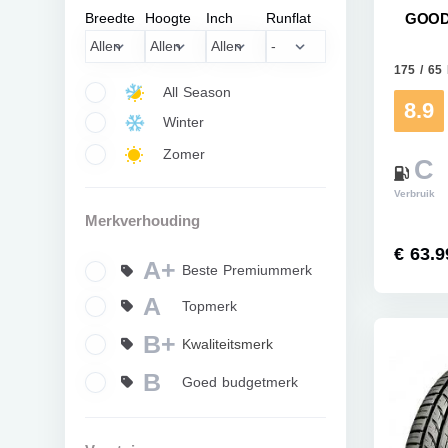
Breedte
Hoogte
Inch
Runflat
GOOD
175 / 65
All Season
8.9
Winter
Zomer
C
Verbruik
Merkverhouding
€ 63.9
A+
Beste Premiummerk
A
Topmerk
B+
Kwaliteitsmerk
B
Goed budgetmerk