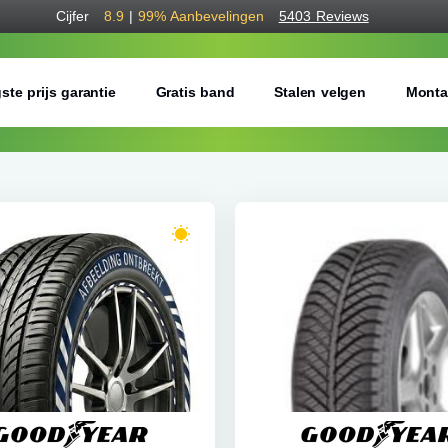
Cijfer
8.9
|
99%
Aanbevelingen
5403 Reviews
ste prijs garantie
Gratis band
Stalen velgen
Monta