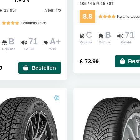
GEN 3
185 / 65 R 15 88T
 R 15 95T
Meer info
8.8
Kwaliteitssco
Kwaliteitsscore
C
B
71
B
71
A+
Verbruik
Grip nat
Geluid
Grip nat
Geluid
Merk
€ 73.99
Best
9
Bestellen