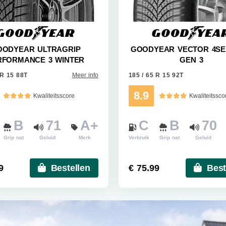
OODYEAR ULTRAGRIP
GOODYEAR VECTOR 4S
RFORMANCE 3 WINTER
GEN 3
 R 15 88T
Meer info
185 / 65 R 15 92T
8.9
Kwaliteitsscore
Kwaliteitssco
B
71
A+
C
B
70
Grip nat
Geluid
Merk
Verbruik
Grip nat
Geluid
9
Bestellen
€ 75.99
Best