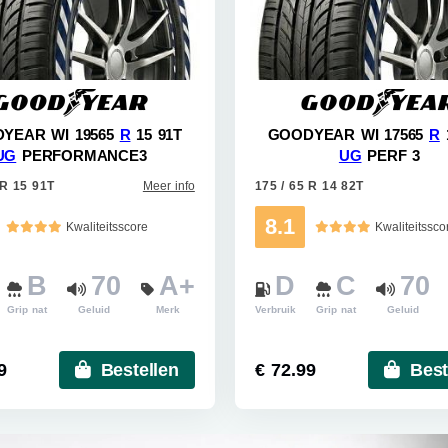
YEAR WI 19565
R
15 91T
GOODYEAR WI 17565
R
UG
PERFORMANCE3
UG
PERF 3
 R 15 91T
Meer info
175 / 65 R 14 82T
8.1
Kwaliteitsscore
Kwaliteitssco
B
70
A+
D
C
70
Grip nat
Geluid
Merk
Verbruik
Grip nat
Geluid
9
Bestellen
€ 72.99
Best