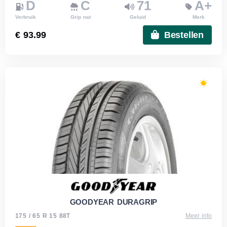
D
C
71
A+
Verbruik
Grip nat
Geluid
Merk
€ 93.99
Bestellen
GOODYEAR DURAGRIP
175 / 65 R 15 88T
Meer info