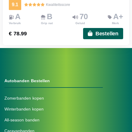
9.1
Kwaliteitsscore
A
B
70
A+
Verbruik
Grip nat
Geluid
Merk
€ 78.99
Bestellen
Autobanden Bestellen
Zomerbanden kopen
Winterbanden kopen
All-season banden
Caravanbanden