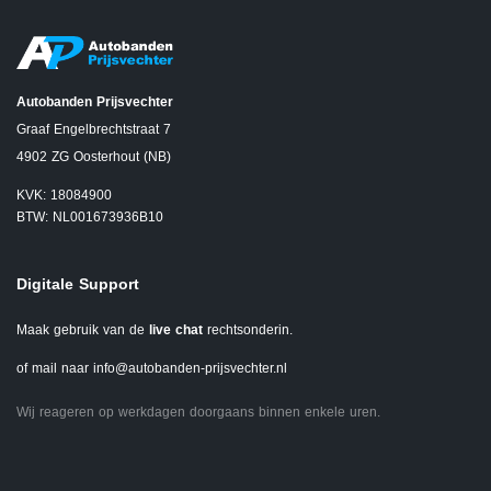
Autobanden Prijsvechter
Graaf Engelbrechtstraat 7
4902 ZG Oosterhout (NB)
KVK: 18084900
BTW: NL001673936B10
Digitale Support
Maak gebruik van de
live chat
rechtsonderin.
of mail naar
info@autobanden-prijsvechter.nl
Wij reageren op werkdagen doorgaans binnen enkele uren.