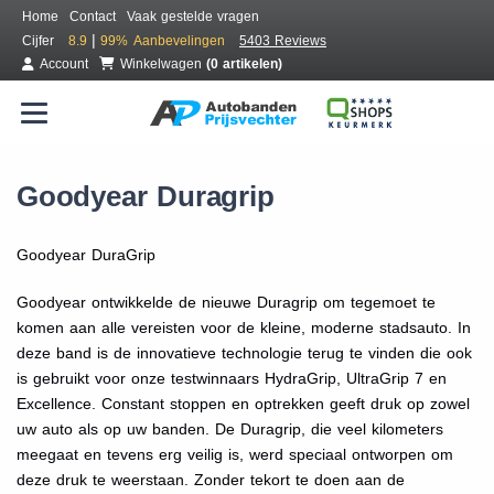
Home
Contact
Vaak gestelde vragen
|
Cijfer
8.9
99%
Aanbevelingen
5403 Reviews
Account
Winkelwagen
(0 artikelen)
Goodyear Duragrip
Goodyear DuraGrip
Goodyear ontwikkelde de nieuwe Duragrip om tegemoet te
komen aan alle vereisten voor de kleine, moderne stadsauto. In
deze band is de innovatieve technologie terug te vinden die ook
is gebruikt voor onze testwinnaars HydraGrip, UltraGrip 7 en
Excellence. Constant stoppen en optrekken geeft druk op zowel
uw auto als op uw banden. De Duragrip, die veel kilometers
meegaat en tevens erg veilig is, werd speciaal ontworpen om
deze druk te weerstaan. Zonder tekort te doen aan de