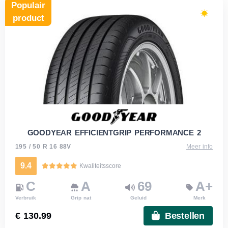
Populair
product
GOODYEAR EFFICIENTGRIP PERFORMANCE 2
195 / 50 R 16 88V
Meer info
9.4
Kwaliteitsscore
C
A
69
A+
Verbruik
Grip nat
Geluid
Merk
€ 130.99
Bestellen