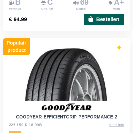
B
C
69
A+
Verbruik
Grip nat
Geluid
Merk
€ 94.99
Bestellen
Populair
product
GOODYEAR EFFICIENTGRIP PERFORMANCE 2
225 / 50 R 18 99W
Meer info