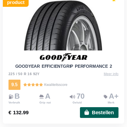
product
GOODYEAR EFFICIENTGRIP PERFORMANCE 2
225 / 50 R 16 92Y
Meer info
9.5
Kwaliteitsscore
B
A
70
A+
Verbruik
Grip nat
Geluid
Merk
€ 132.99
Bestellen