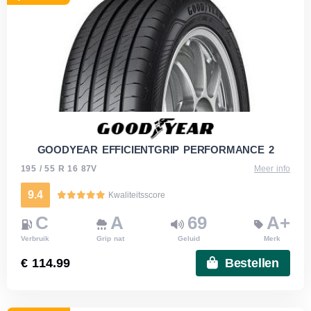
GOODYEAR EFFICIENTGRIP PERFORMANCE 2
195 / 55 R 16 87V
Meer info
9.4
Kwaliteitsscore
C
A
69
A+
Verbruik
Grip nat
Geluid
Merk
€ 114.99
Bestellen