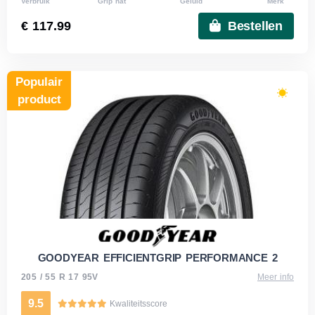
Verbruik
Grip nat
Geluid
Merk
€ 117.99
Bestellen
Populair
product
GOODYEAR EFFICIENTGRIP PERFORMANCE 2
205 / 55 R 17 95V
Meer info
9.5
Kwaliteitsscore