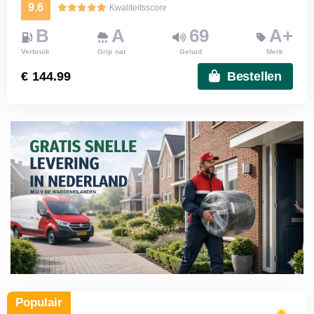
9.6
Kwaliteitsscore
B
A
69
A+
Verbruik
Grip nat
Geluid
Merk
€ 144.99
Bestellen
Populair