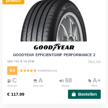
product
GOODYEAR EFFICIENTGRIP PERFORMANCE 2
195 / 55 R 16 87W
Meer info
9.4
Kwaliteitsscore
C
A
68
A+
Verbruik
Grip nat
Geluid
Merk
€ 117.99
Bestellen