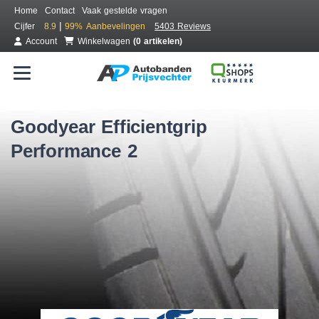
Home
Contact
Vaak gestelde vragen
|
Cijfer
8.9
99%
Aanbevelingen
5403 Reviews
Account
Winkelwagen
(0 artikelen)
Goodyear Efficientgrip
Performance 2