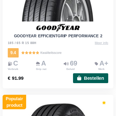
GOODYEAR EFFICIENTGRIP PERFORMANCE 2
185 / 65 R 15 88H
Meer info
9.4
Kwaliteitsscore
C
A
69
A+
Verbruik
Grip nat
Geluid
Merk
€ 91.99
Bestellen
Populair
product