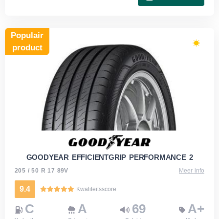
Populair
product
GOODYEAR EFFICIENTGRIP PERFORMANCE 2
205 / 50 R 17 89V
Meer info
9.4
Kwaliteitsscore
C
A
69
A+