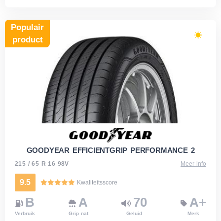
Populair
product
GOODYEAR EFFICIENTGRIP PERFORMANCE 2
215 / 65 R 16 98V
Meer info
9.5
Kwaliteitsscore
B
A
70
A+
Verbruik
Grip nat
Geluid
Merk