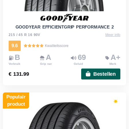
GOODYEAR EFFICIENTGRIP PERFORMANCE 2
215 / 45 R 16 90V
Meer info
9.6
Kwaliteitsscore
B
A
69
A+
Verbruik
Grip nat
Geluid
Merk
€ 131.99
Bestellen
Populair
product