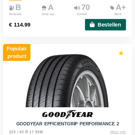
B
A
70
A+
Verbruik
Grip nat
Geluid
Merk
€ 114.99
Bestellen
Populair
product
GOODYEAR EFFICIENTGRIP PERFORMANCE 2
225 / 45 R 17 91W
Meer info