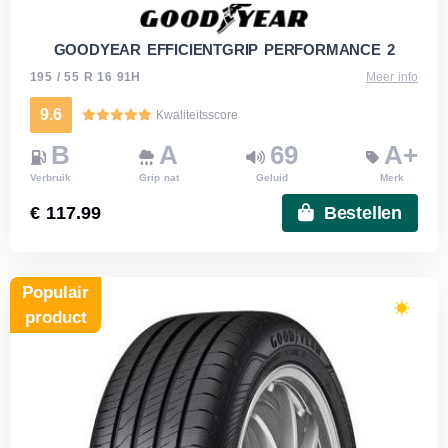
GOODYEAR EFFICIENTGRIP PERFORMANCE 2
195 / 55 R 16 91H
Meer info
9.6
Kwaliteitsscore
B
A
69
A+
Verbruik
Grip nat
Geluid
Merk
€ 117.99
Bestellen
Populair
product