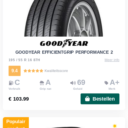
GOODYEAR EFFICIENTGRIP PERFORMANCE 2
195 / 55 R 16 87H
Meer info
9.4
Kwaliteitsscore
C
A
69
A+
Verbruik
Grip nat
Geluid
Merk
€ 103.99
Bestellen
Populair