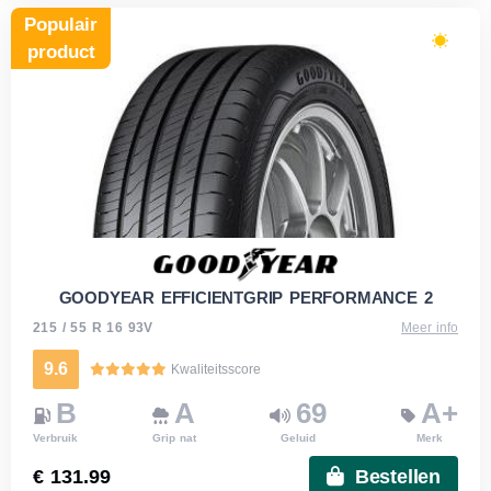
Populair
product
GOODYEAR EFFICIENTGRIP PERFORMANCE 2
215 / 55 R 16 93V
Meer info
9.6
Kwaliteitsscore
B
A
69
A+
Verbruik
Grip nat
Geluid
Merk
€ 131.99
Bestellen