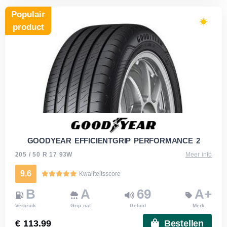
Populair
product
GOODYEAR EFFICIENTGRIP PERFORMANCE 2
205 / 50 R 17 93W
Meer info
9.6
Kwaliteitsscore
B
A
69
A+
Verbruik
Grip nat
Geluid
Merk
€ 113.99
Bestellen