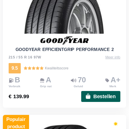
GOODYEAR EFFICIENTGRIP PERFORMANCE 2
215 / 55 R 16 97W
Meer info
9.5
Kwaliteitsscore
B
A
70
A+
Verbruik
Grip nat
Geluid
Merk
€ 139.99
Bestellen
Populair
product