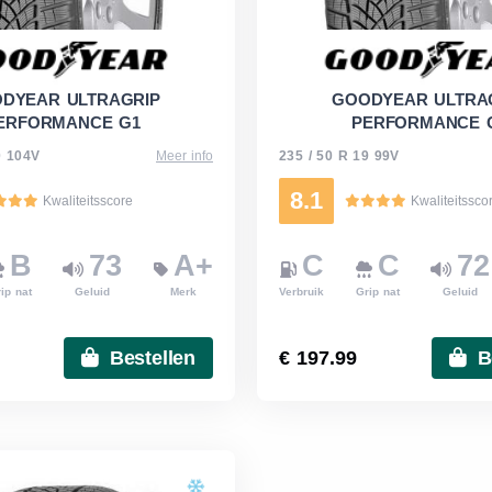
DYEAR ULTRAGRIP
GOODYEAR ULTRA
ERFORMANCE G1
PERFORMANCE 
0 104V
Meer info
235 / 50 R 19 99V
8.1
Kwaliteitsscore
Kwaliteitssco
B
73
A+
C
C
72
ip nat
Geluid
Merk
Verbruik
Grip nat
Geluid
Bestellen
€ 197.99
B