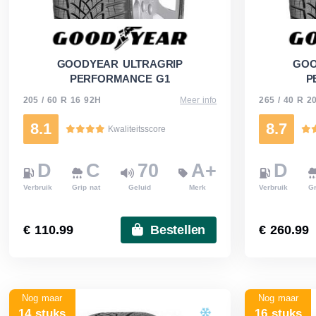
GOODYEAR ULTRAGRIP
GOO
PERFORMANCE G1
P
205 / 60 R 16 92H
Meer info
265 / 40 R 2
8.1
8.7
Kwaliteitsscore
D
C
70
A+
D
Verbruik
Grip nat
Geluid
Merk
Verbruik
Gr
€ 110.99
Bestellen
€ 260.99
Nog maar
Nog maar
14 stuks
16 stuks