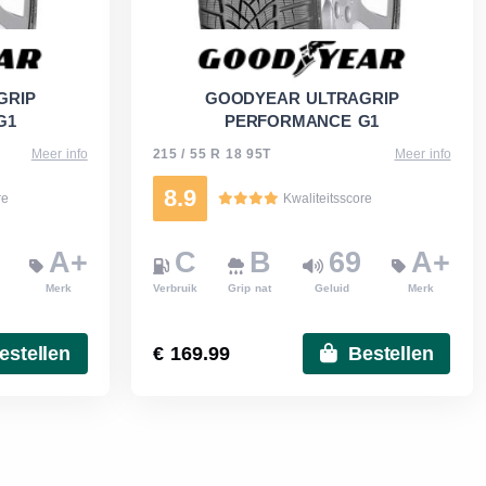
GRIP
GOODYEAR ULTRAGRIP
G1
PERFORMANCE G1
Meer info
215 / 55 R 18 95T
Meer info
8.9
re
Kwaliteitsscore
A+
C
B
69
A+
Merk
Verbruik
Grip nat
Geluid
Merk
estellen
€ 169.99
Bestellen