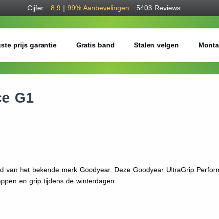
Cijfer
8.9
|
99%
Aanbevelingen
5403 Reviews
ste prijs garantie
Gratis band
Stalen velgen
Monta
ce G1
nd van het bekende merk Goodyear. Deze Goodyear UltraGrip Perform
ppen en grip tijdens de winterdagen.