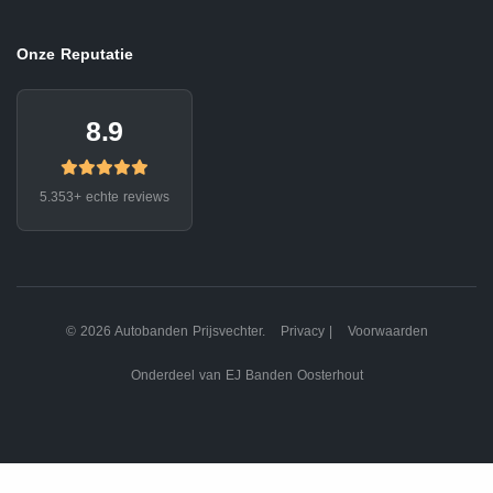
Onze Reputatie
8.9
5.353+ echte reviews
© 2026 Autobanden Prijsvechter.
Privacy
|
Voorwaarden
Onderdeel van EJ Banden Oosterhout