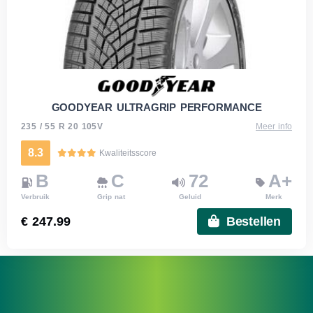
GOODYEAR ULTRAGRIP PERFORMANCE
235 / 55 R 20 105V
Meer info
8.3
Kwaliteitsscore
B
C
72
A+
Verbruik
Grip nat
Geluid
Merk
€ 247.99
Bestellen