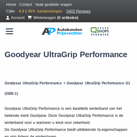
Home
Contact
Vaak gestelde vragen
|
Cijfer
8.9
99%
Aanbevelingen
5403 Reviews
Account
Winkelwagen
(0 artikelen)
Goodyear UltraGrip Performance
Goodyear UltraGrip Performance + Goodyear UltraGrip Performance G1
(GEN-1)
Goodyear UltraGrip Performance is een kwaliteits winterband van het
bekende merk Goodyear. Deze Goodyear UltraGrip Performance is de
winterband voor u wanneer u kiest voor zekerheid.
De Goodyear UltraGrip Performance biedt uitstekende rij-eigenschappen
en grip tijdens de winterdagen.