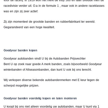
voor de racerij. In 1919 won het merk de Indy 500 en later breidde men de
racedivisie verder uit. O.a in de formule 1 , maar ook in andere raceklasses
was en zijn zij zeer actief.
Zij zijn momenteel de grootste banden en rubberfabrikant ter wereld.
Gegarandeerd van een hoge kwaliteit.
Goodyear banden kopen
Goodyear autobanden vindt U bij de Autobanden Prijsvechter
Bent U op zoek naar goede A merk banden, zoals bijvoorbeeld
Goodyear
winterbanden
of Allseasonbanden, dan kunt U ook bij ons terecht.
Wij verkopen diverse bekende autobandenmerken met E keur tegen de
scherpst mogelijke prijzen.
Goodyear banden voordelig kopen en laten monteren
U koopt bij ons niet alleen voordelig uw autobanden, maar U kunt via 1