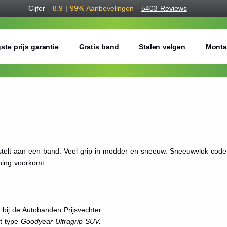
Cijfer
8.9
|
99%
Aanbevelingen
5403 Reviews
ste prijs garantie
Gratis band
Stalen velgen
Monta
elt aan een band. Veel grip in modder en sneeuw. Sneeuwvlok codering
ing voorkomt.
ij de Autobanden Prijsvechter.
et type
Goodyear Ultragrip SUV.