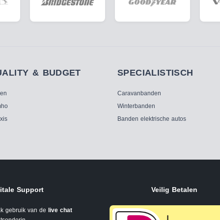
UALITY & BUDGET
SPECIALISTISCH
ken
Caravanbanden
ho
Winterbanden
xis
Banden elektrische autos
itale Support
Veilig Betalen
k gebruik van de
live chat
tsonderin.