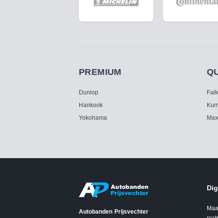
PREMIUM
Q
Dunlop
Fal
Hankook
Kum
Yokohama
Max
Dig
Maa
Autobanden Prijsvechter
rech