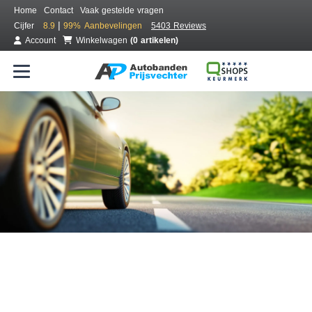
Home
Contact
Vaak gestelde vragen
|
Cijfer
8.9
99%
Aanbevelingen
5403 Reviews
Account
Winkelwagen
(0 artikelen)
Bestel voordelig banden online
Gratis bezorgd of montage bij jou in de buurt
Seizoen:
Merken:
Breedte:
Hoogte:
Inch: