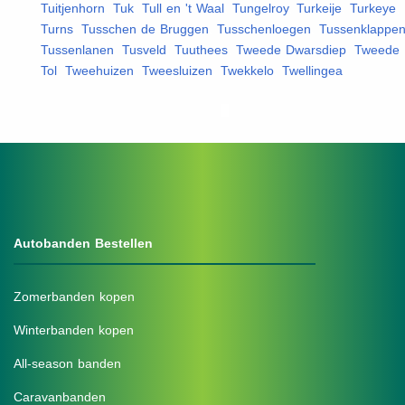
Tuitjenhorn
,
Tuk
,
Tull en 't Waal
,
Tungelroy
,
Turkeije
,
Turkeye
,
Turns
,
Tusschen de Bruggen
,
Tusschenloegen
,
Tussenklappe
Tussenlanen
,
Tusveld
,
Tuuthees
,
Tweede Dwarsdiep
,
Tweede
Tol
,
Tweehuizen
,
Tweesluizen
,
Twekkelo
,
Twellingea
,
Autobanden Bestellen
Zomerbanden kopen
Winterbanden kopen
All-season banden
Caravanbanden