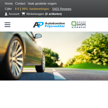
Home
Contact
Vaak gestelde vragen
|
Cijfer
8.9
99%
Aanbevelingen
5403 Reviews
Account
Winkelwagen
(0 artikelen)
Bestel voordelig banden online
Gratis bezorgd of montage bij jou in de buurt
Seizoen:
Merken:
Breedte:
Hoogte:
Inch: