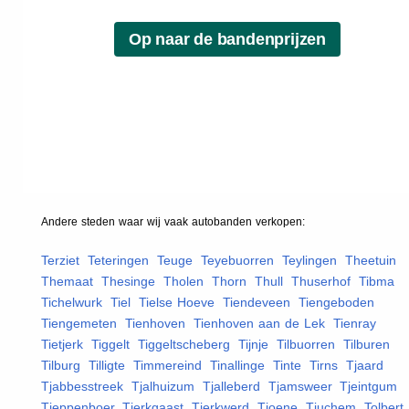
Andere steden waar wij vaak
autobanden
verkopen:
Terziet
,
Teteringen
,
Teuge
,
Teyebuorren
,
Teylingen
,
Theetuin
,
Themaat
,
Thesinge
,
Tholen
,
Thorn
,
Thull
,
Thuserhof
,
Tibma
,
Tichelwurk
,
Tiel
,
Tielse Hoeve
,
Tiendeveen
,
Tiengeboden
,
Tiengemeten
,
Tienhoven
,
Tienhoven aan de Lek
,
Tienray
,
Tietjerk
,
Tiggelt
,
Tiggeltscheberg
,
Tijnje
,
Tilbuorren
,
Tilburen
,
Tilburg
,
Tilligte
,
Timmereind
,
Tinallinge
,
Tinte
,
Tirns
,
Tjaard
,
Tjabbesstreek
,
Tjalhuizum
,
Tjalleberd
,
Tjamsweer
,
Tjeintgum
,
Tjeppenboer
,
Tjerkgaast
,
Tjerkwerd
,
Tjoene
,
Tjuchem
,
Tolbert
,