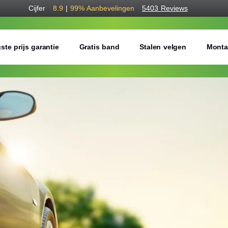
Cijfer
8.9
|
99%
Aanbevelingen
5403 Reviews
ste prijs garantie
Gratis band
Stalen velgen
Monta
Bestel voordelig b
Gratis bezorgd of montage 
Seizoen:
Breedte:
Hoogte: