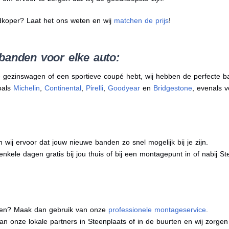
dkoper? Laat het ons weten en wij
matchen de prijs
!
banden voor elke auto:
 gezinswagen of een sportieve coupé hebt, wij hebben de perfecte b
oals
Michelin
,
Continental
,
Pirelli
,
Goodyear
en
Bridgestone
, evenals v
j ervoor dat jouw nieuwe banden zo snel mogelijk bij je zijn.
nkele dagen gratis bij jou thuis of bij een montagepunt in of nabij St
eren? Maak dan gebruik van onze
professionele montageservice
.
 van onze lokale partners in Steenplaats of in de buurten en wij zor