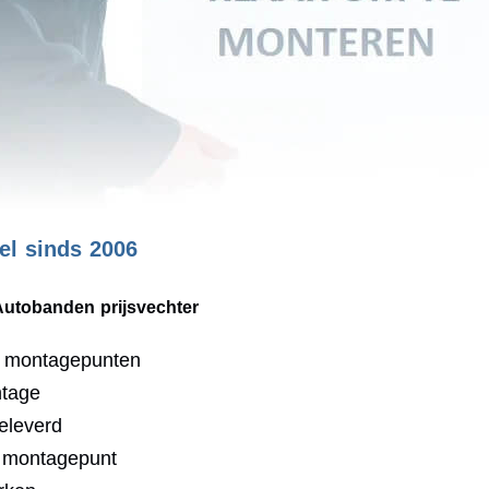
l sinds 2006
Autobanden prijsvechter
0 montagepunten
ntage
eleverd
j montagepunt