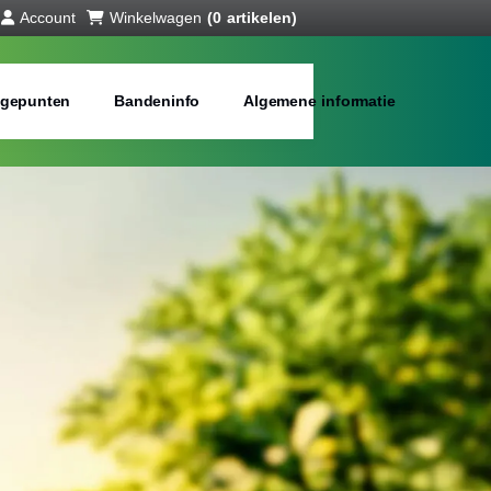
Account
Winkelwagen
(0 artikelen)
gepunten
Bandeninfo
Algemene informatie
anden online
bij jou in de buurt
Merken:
Inch: