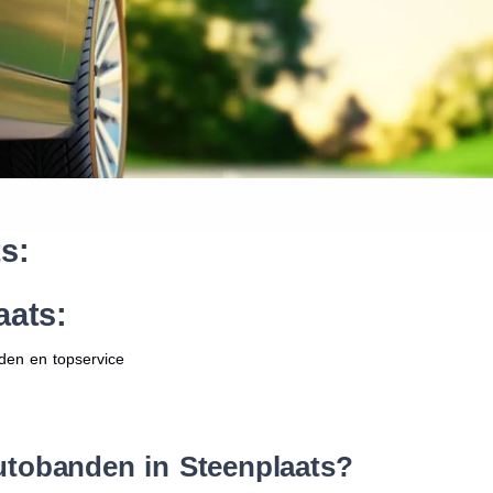
Waar vind ik de maat van mijn
Help mij met bestellen
s:
aats:
den en topservice
utobanden in Steenplaats?