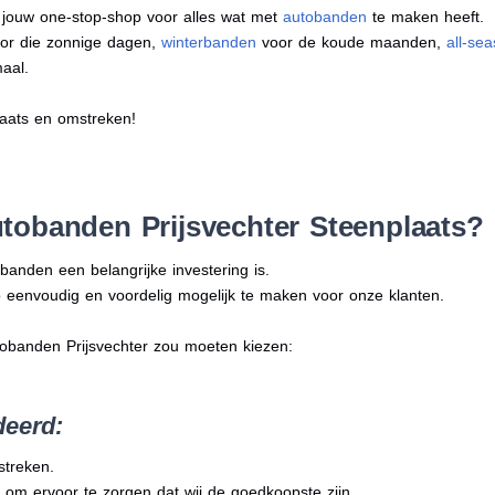
s jouw one-stop-shop voor alles wat met
autobanden
te maken heeft.
or die zonnige dagen,
winterbanden
voor de koude maanden,
all-se
aal.
laats en omstreken!
tobanden Prijsvechter Steenplaats?
banden een belangrijke investering is.
 eenvoudig en voordelig mogelijk te maken voor onze klanten.
tobanden Prijsvechter zou moeten kiezen:
deerd:
streken.
 om ervoor te zorgen dat wij de goedkoopste zijn.