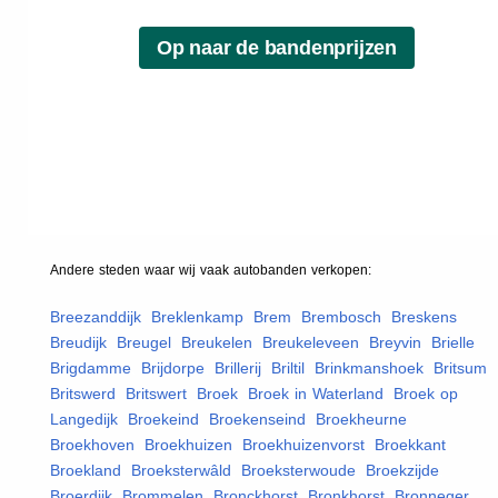
Andere steden waar wij vaak
autobanden
verkopen:
Breezanddijk
,
Breklenkamp
,
Brem
,
Brembosch
,
Breskens
,
Breudijk
,
Breugel
,
Breukelen
,
Breukeleveen
,
Breyvin
,
Brielle
,
Brigdamme
,
Brijdorpe
,
Brillerij
,
Briltil
,
Brinkmanshoek
,
Britsum
,
Britswerd
,
Britswert
,
Broek
,
Broek in Waterland
,
Broek op
Langedijk
,
Broekeind
,
Broekenseind
,
Broekheurne
,
Broekhoven
,
Broekhuizen
,
Broekhuizenvorst
,
Broekkant
,
Broekland
,
Broeksterwâld
,
Broeksterwoude
,
Broekzijde
,
Broerdijk
,
Brommelen
,
Bronckhorst
,
Bronkhorst
,
Bronneger
,