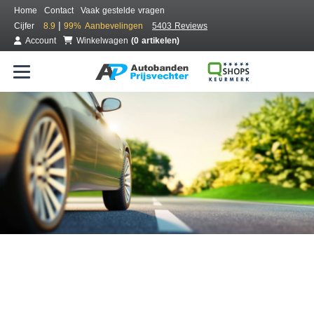
Home
Contact
Vaak gestelde vragen
|
Cijfer
8.9
99%
Aanbevelingen
5403 Reviews
Account
Winkelwagen
(0 artikelen)
Bestel voordelig banden online
Gratis bezorgd of montage bij jou in de buurt
Seizoen:
Merken:
Breedte:
Hoogte:
Inch: