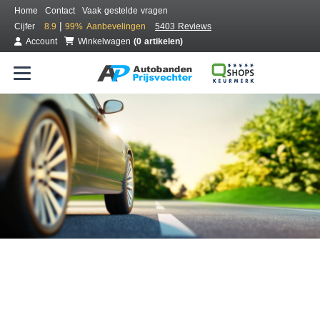
Home
Contact
Vaak gestelde vragen
|
Cijfer
8.9
99%
Aanbevelingen
5403 Reviews
Account
Winkelwagen
(0 artikelen)
Bestel voordelig banden online
Gratis bezorgd of montage bij jou in de buurt
Seizoen:
Merken:
Breedte:
Hoogte:
Inch: