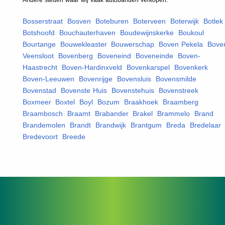
Bosserstraat
,
Bosven
,
Boteburen
,
Boterveen
,
Boterwijk
,
Botlek
,
Botshoofd
,
Bouchauterhaven
,
Boudewijnskerke
,
Boukoul
,
Bourtange
,
Bouwekleaster
,
Bouwerschap
,
Boven Pekela
,
Bove
Veensloot
,
Bovenberg
,
Boveneind
,
Boveneinde
,
Boven-
Haastrecht
,
Boven-Hardinxveld
,
Bovenkarspel
,
Bovenkerk
,
Boven-Leeuwen
,
Bovenrijge
,
Bovensluis
,
Bovensmilde
,
Bovenstad
,
Bovenste Huis
,
Bovenstehuis
,
Bovenstreek
,
Boxmeer
,
Boxtel
,
Boyl
,
Bozum
,
Braakhoek
,
Braamberg
,
Braambosch
,
Braamt
,
Brabander
,
Brakel
,
Brammelo
,
Brand
,
Brandemolen
,
Brandt
,
Brandwijk
,
Brantgum
,
Breda
,
Bredelaar
,
Bredevoort
,
Breede
,