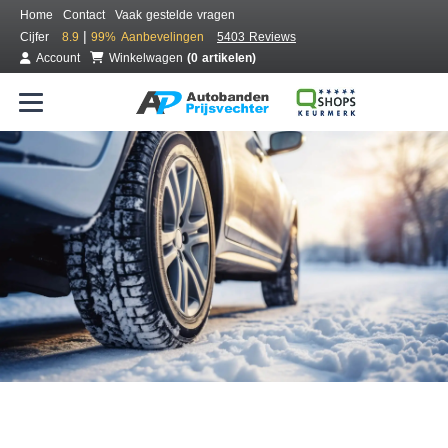
Home
Contact
Vaak gestelde vragen
|
Cijfer
8.9
99%
Aanbevelingen
5403 Reviews
Account
Winkelwagen
(0 artikelen)
Bestel voordelig winterbanden
Gratis bezorgd of montage bij jou in de buurt
Seizoen:
Merken:
Breedte:
Hoogte:
Inch: