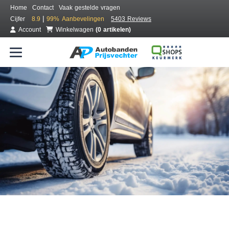
Home
Contact
Vaak gestelde vragen
|
Cijfer
8.9
99%
Aanbevelingen
5403 Reviews
Account
Winkelwagen
(0 artikelen)
Bestel voordelig winterbanden
Gratis bezorgd of montage bij jou in de buurt
Seizoen:
Merken:
Breedte:
Hoogte:
Inch: