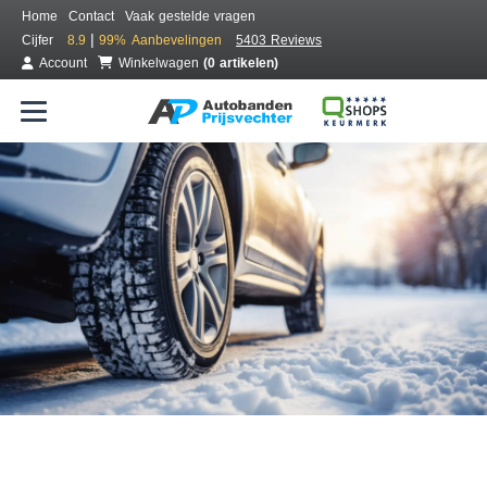
Home
Contact
Vaak gestelde vragen
|
Cijfer
8.9
99%
Aanbevelingen
5403 Reviews
Account
Winkelwagen
(0 artikelen)
Bestel voordelig winterbanden
Gratis bezorgd of montage bij jou in de buurt
Seizoen:
Merken:
Breedte:
Hoogte:
Inch: