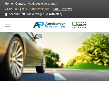
Home
Contact
Vaak gestelde vragen
|
Cijfer
8.9
99%
Aanbevelingen
5403 Reviews
Account
Winkelwagen
(0 artikelen)
Bestel voordelig banden online
Gratis bezorgd of montage bij jou in de buurt
Seizoen:
Merken:
Breedte:
Hoogte:
Inch: