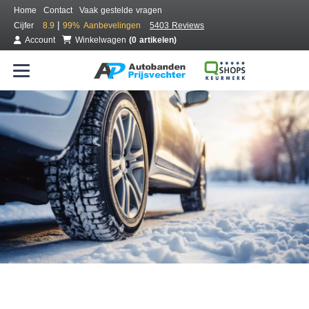
Home
Contact
Vaak gestelde vragen
|
Cijfer
8.9
99%
Aanbevelingen
5403 Reviews
Account
Winkelwagen
(0 artikelen)
Bestel voordelig winterbanden
Gratis bezorgd of montage bij jou in de buurt
Seizoen:
Merken:
Breedte:
Hoogte:
Inch: