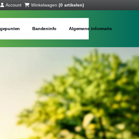
Account
Winkelwagen
(0 artikelen)
gepunten
Bandeninfo
Algemene informatie
anden online
bij jou in de buurt
Merken:
Inch: