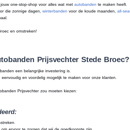
s jouw one-stop-shop voor alles wat met
autobanden
te maken heeft.
or die zonnige dagen,
winterbanden
voor de koude maanden,
all-se
aal.
Broec en omstreken!
tobanden Prijsvechter Stede Broec?
banden een belangrijke investering is.
 eenvoudig en voordelig mogelijk te maken voor onze klanten.
tobanden Prijsvechter zou moeten kiezen:
deerd:
mstreken.
 om ervoor te zorgen dat wij de goedkoopste zijn.