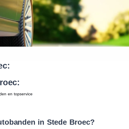
Waar vind ik de maat van mijn
Help mij met bestellen
ec:
roec:
den en topservice
utobanden in Stede Broec?