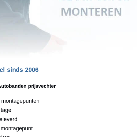
l sinds 2006
Autobanden prijsvechter
0 montagepunten
ntage
eleverd
j montagepunt