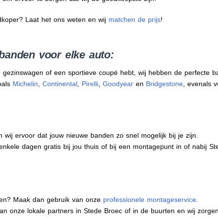
dkoper? Laat het ons weten en wij
matchen de prijs
!
banden voor elke auto:
 gezinswagen of een sportieve coupé hebt, wij hebben de perfecte b
oals
Michelin
,
Continental
,
Pirelli
,
Goodyear
en
Bridgestone
, evenals v
j ervoor dat jouw nieuwe banden zo snel mogelijk bij je zijn.
nkele dagen gratis bij jou thuis of bij een montagepunt in of nabij S
eren? Maak dan gebruik van onze
professionele montageservice
.
 van onze lokale partners in Stede Broec of in de buurten en wij zor