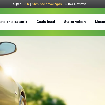
Cijfer
8.9
|
99%
Aanbevelingen
5403 Reviews
ste prijs garantie
Gratis band
Stalen velgen
Monta
Bestel voordelig b
Gratis bezorgd of montage 
Seizoen:
Breedte:
Hoogte: