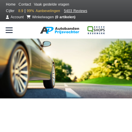
Home
Contact
Vaak gestelde vragen
|
Cijfer
8.9
99%
Aanbevelingen
5403 Reviews
Account
Winkelwagen
(0 artikelen)
Bestel voordelig banden online
Gratis bezorgd of montage bij jou in de buurt
Seizoen:
Merken:
Breedte:
Hoogte:
Inch: