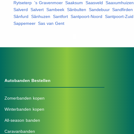
Rytseterp
,
's Gravenmoer
,
Saaksum
,
Saasveld
,
Saaxumhuizen
Salverd
,
Salvert
,
Sambeek
,
Sânbulten
,
Sandebuur
,
Sandfirden
,
Sânfurd
,
Sânhuzen
,
Santfort
,
Santpoort-Noord
,
Santpoort-Zuid
Sappemeer
,
Sas van Gent
,
Autobanden Bestellen
Zomerbanden kopen
Winterbanden kopen
All-season banden
Caravanbanden