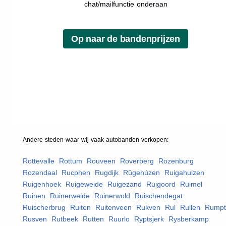
chat/mailfunctie onderaan
Andere steden waar wij vaak
autobanden
verkopen:
Rottevalle
,
Rottum
,
Rouveen
,
Roverberg
,
Rozenburg
,
Rozendaal
,
Rucphen
,
Rugdijk
,
Rûgehúzen
,
Ruigahuizen
,
Ruigenhoek
,
Ruigeweide
,
Ruigezand
,
Ruigoord
,
Ruimel
,
Ruinen
,
Ruinerweide
,
Ruinerwold
,
Ruischendegat
,
Ruischerbrug
,
Ruiten
,
Ruitenveen
,
Rukven
,
Rul
,
Rullen
,
Rumpt
Rusven
,
Rutbeek
,
Rutten
,
Ruurlo
,
Ryptsjerk
,
Rysberkamp
,