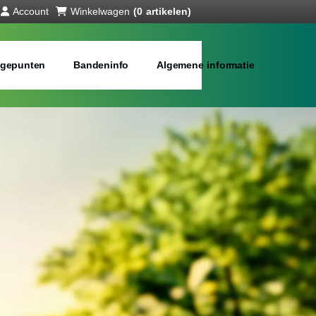
Account
Winkelwagen
(0 artikelen)
gepunten
Bandeninfo
Algemene informatie
anden online
bij jou in de buurt
Merken:
Inch: