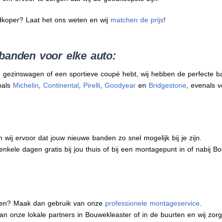
dkoper? Laat het ons weten en wij
matchen de prijs
!
banden voor elke auto:
 gezinswagen of een sportieve coupé hebt, wij hebben de perfecte b
oals
Michelin
,
Continental
,
Pirelli
,
Goodyear
en
Bridgestone
, evenals v
j ervoor dat jouw nieuwe banden zo snel mogelijk bij je zijn.
enkele dagen gratis bij jou thuis of bij een montagepunt in of nabij B
eren? Maak dan gebruik van onze
professionele montageservice
.
 van onze lokale partners in Bouwekleaster of in de buurten en wij zo