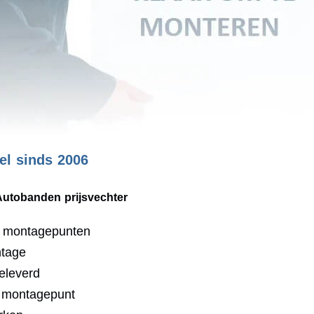
l sinds 2006
Autobanden prijsvechter
0 montagepunten
ntage
eleverd
j montagepunt