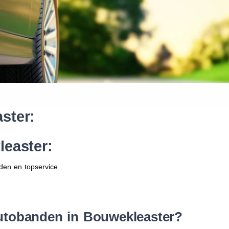
Waar vind ik de maat van mijn
Help mij met bestellen
ster:
easter:
den en topservice
utobanden in Bouwekleaster?