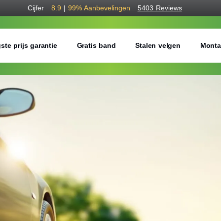
Cijfer
8.9
|
99%
Aanbevelingen
5403 Reviews
ste prijs garantie
Gratis band
Stalen velgen
Monta
Bestel voordelig b
Gratis bezorgd of montage 
Seizoen:
Breedte:
Hoogte: