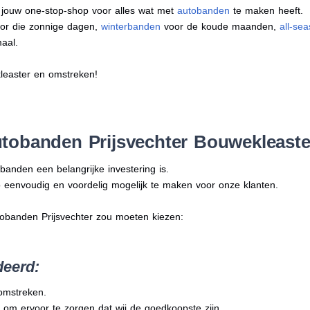
s jouw one-stop-shop voor alles wat met
autobanden
te maken heeft.
or die zonnige dagen,
winterbanden
voor de koude maanden,
all-se
aal.
leaster en omstreken!
tobanden Prijsvechter Bouwekleaste
banden een belangrijke investering is.
 eenvoudig en voordelig mogelijk te maken voor onze klanten.
tobanden Prijsvechter zou moeten kiezen:
deerd:
 omstreken.
 om ervoor te zorgen dat wij de goedkoopste zijn.