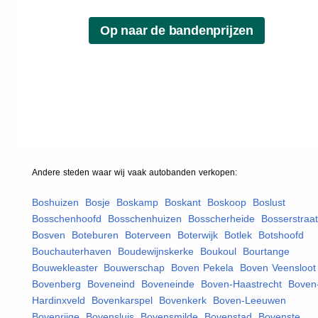
Andere steden waar wij vaak
autobanden
verkopen:
Boshuizen
,
Bosje
,
Boskamp
,
Boskant
,
Boskoop
,
Boslust
,
Bosschenhoofd
,
Bosschenhuizen
,
Bosscherheide
,
Bosserstraat
Bosven
,
Boteburen
,
Boterveen
,
Boterwijk
,
Botlek
,
Botshoofd
,
Bouchauterhaven
,
Boudewijnskerke
,
Boukoul
,
Bourtange
,
Bouwekleaster
,
Bouwerschap
,
Boven Pekela
,
Boven Veensloot
Bovenberg
,
Boveneind
,
Boveneinde
,
Boven-Haastrecht
,
Boven
Hardinxveld
,
Bovenkarspel
,
Bovenkerk
,
Boven-Leeuwen
,
Bovenrijge
,
Bovensluis
,
Bovensmilde
,
Bovenstad
,
Bovenste