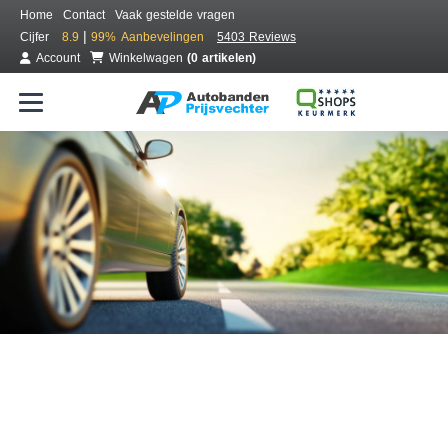
Home
Contact
Vaak gestelde vragen
|
Cijfer
8.9
99%
Aanbevelingen
5403 Reviews
Account
Winkelwagen
(0 artikelen)
Bestel voordelig banden online
Gratis bezorgd of montage bij jou in de buurt
Seizoen:
Merken:
Breedte:
Hoogte:
Inch: