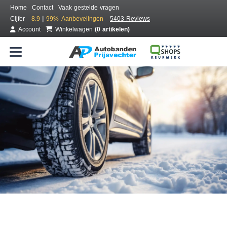
Home
Contact
Vaak gestelde vragen
|
Cijfer
8.9
99%
Aanbevelingen
5403 Reviews
Account
Winkelwagen
(0 artikelen)
Bestel voordelig winterbanden
Gratis bezorgd of montage bij jou in de buurt
Seizoen:
Merken:
Breedte:
Hoogte:
Inch: