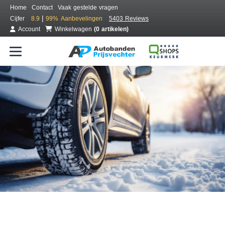
Home
Contact
Vaak gestelde vragen
|
Cijfer
8.9
99%
Aanbevelingen
5403 Reviews
Account
Winkelwagen
(0 artikelen)
Bestel voordelig winterbanden
Gratis bezorgd of montage bij jou in de buurt
Seizoen:
Merken:
Breedte:
Hoogte:
Inch: