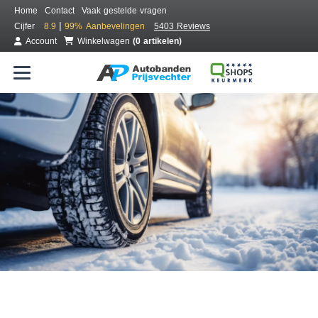
Home
Contact
Vaak gestelde vragen
|
Cijfer
8.9
99%
Aanbevelingen
5403 Reviews
Account
Winkelwagen
(0 artikelen)
Bestel voordelig winterbanden
Gratis bezorgd of montage bij jou in de buurt
Seizoen:
Merken:
Breedte:
Hoogte:
Inch: