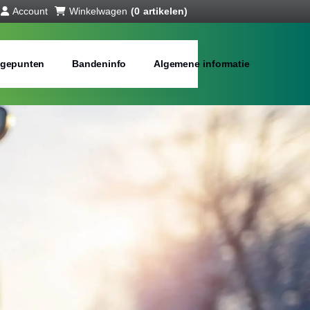
Account
Winkelwagen
(0 artikelen)
gepunten
Bandeninfo
Algemene informatie
interbanden
bij jou in de buurt
Merken:
Inch: