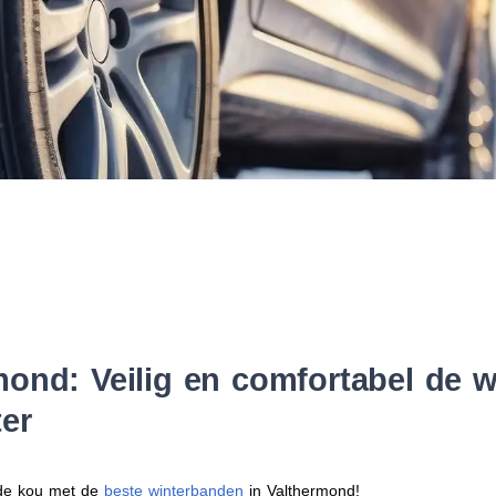
Waar vind ik de maat van mijn
Help mij met bestellen
ond: Veilig en comfortabel de w
er
r de kou met de
beste winterbanden
in Valthermond!