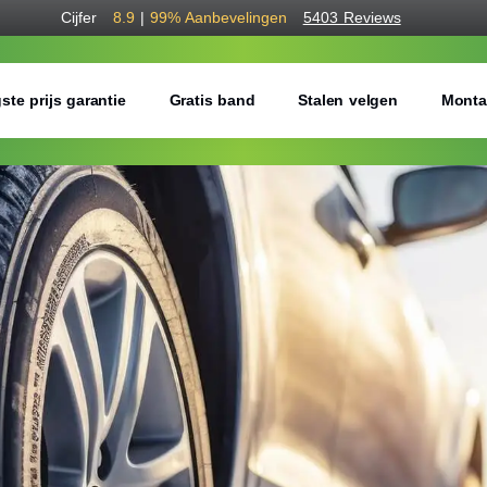
Cijfer
8.9
|
99%
Aanbevelingen
5403 Reviews
ste prijs garantie
Gratis band
Stalen velgen
Monta
Bestel voordelig w
Gratis bezorgd of montage 
Seizoen:
Breedte:
Hoogte: