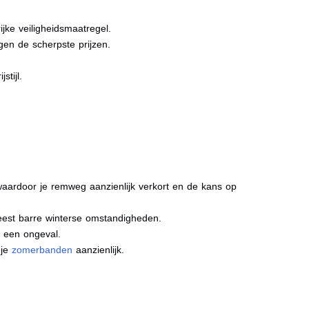
jke veiligheidsmaatregel.
gen de scherpste prijzen.
stijl.
aardoor je remweg aanzienlijk verkort en de kans op
meest barre winterse omstandigheden.
j een ongeval.
 je
zomerbanden
aanzienlijk.