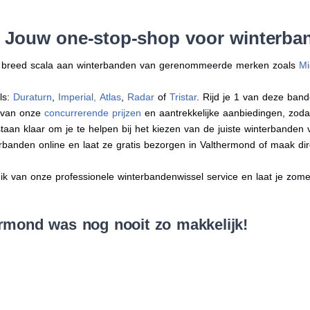
: Jouw one-stop-shop voor winterba
en breed scala aan winterbanden van gerenommeerde merken zoals
Mi
ls:
Duraturn
,
Imperial
,
Atlas
,
Radar
of
Tristar
. Rijd je 1 van deze band
r van onze
concurrerende prijzen
en aantrekkelijke aanbiedingen, zodat j
an klaar om je te helpen bij het kiezen van de juiste winterbanden voo
erbanden online en laat ze gratis bezorgen in Valthermond of maak d
 van onze professionele winterbandenwissel service en laat je zomer
rmond was nog nooit zo makkelijk!