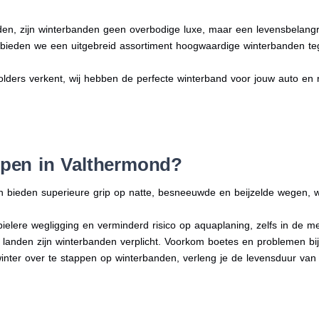
en, zijn winterbanden geen overbodige luxe, maar een levensbelangri
n bieden we een uitgebreid assortiment hoogwaardige winterbanden te
olders verkent, wij hebben de perfecte winterband voor jouw auto en rij
pen in Valthermond?
n bieden superieure grip op natte, besneeuwde en beijzelde wegen, w
bielere wegligging en verminderd risico op aquaplaning, zelfs in de 
e landen zijn winterbanden verplicht. Voorkom boetes en problemen bi
winter over te stappen op winterbanden, verleng je de levensduur van