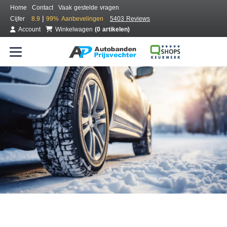
Home
Contact
Vaak gestelde vragen
|
Cijfer
8.9
99%
Aanbevelingen
5403 Reviews
Account
Winkelwagen
(0 artikelen)
Bestel voordelig winterbanden
Gratis bezorgd of montage bij jou in de buurt
Seizoen:
Merken:
Breedte:
Hoogte:
Inch: