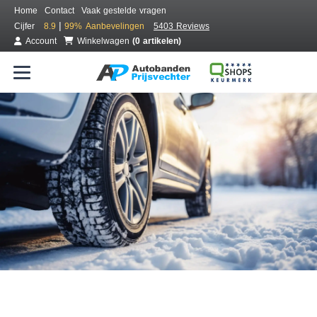
Home
Contact
Vaak gestelde vragen
|
Cijfer
8.9
99%
Aanbevelingen
5403 Reviews
Account
Winkelwagen
(0 artikelen)
Bestel voordelig winterbanden
Gratis bezorgd of montage bij jou in de buurt
Seizoen:
Merken:
Breedte:
Hoogte:
Inch: