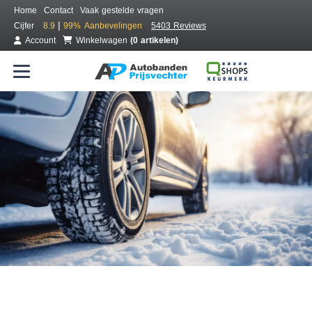
Home
Contact
Vaak gestelde vragen
|
Cijfer
8.9
99%
Aanbevelingen
5403 Reviews
Account
Winkelwagen
(0 artikelen)
Bestel voordelig winterbanden
Gratis bezorgd of montage bij jou in de buurt
Seizoen:
Merken:
Breedte:
Hoogte:
Inch: