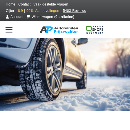
Home
Contact
Vaak gestelde vragen
|
Cijfer
8.9
99%
Aanbevelingen
5403 Reviews
Account
Winkelwagen
(0 artikelen)
Bestel voordelig winterbanden
Gratis bezorgd of montage bij jou in de buurt
Seizoen:
Merken:
Breedte:
Hoogte:
Inch: