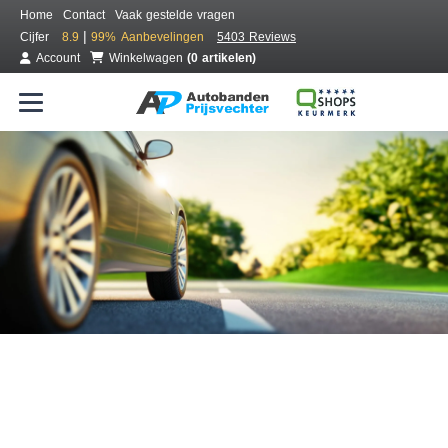
Home
Contact
Vaak gestelde vragen
|
Cijfer
8.9
99%
Aanbevelingen
5403 Reviews
Account
Winkelwagen
(0 artikelen)
Bestel voordelig banden online
Gratis bezorgd of montage bij jou in de buurt
Seizoen:
Merken:
Breedte:
Hoogte:
Inch: