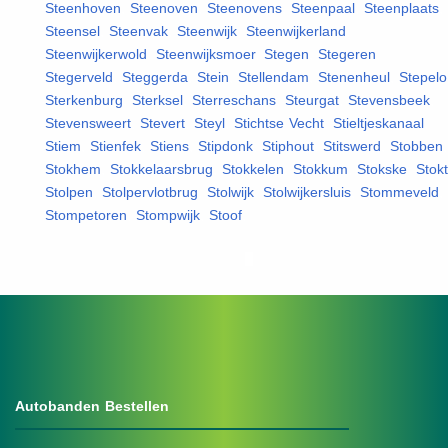
Steenhoven
,
Steenoven
,
Steenovens
,
Steenpaal
,
Steenplaats
,
Steensel
,
Steenvak
,
Steenwijk
,
Steenwijkerland
,
Steenwijkerwold
,
Steenwijksmoer
,
Stegen
,
Stegeren
,
Stegerveld
,
Steggerda
,
Stein
,
Stellendam
,
Stenenheul
,
Stepelo
Sterkenburg
,
Sterksel
,
Sterreschans
,
Steurgat
,
Stevensbeek
,
Stevensweert
,
Stevert
,
Steyl
,
Stichtse Vecht
,
Stieltjeskanaal
,
Stiem
,
Stienfek
,
Stiens
,
Stipdonk
,
Stiphout
,
Stitswerd
,
Stobben
,
Stokhem
,
Stokkelaarsbrug
,
Stokkelen
,
Stokkum
,
Stokske
,
Stokt
Stolpen
,
Stolpervlotbrug
,
Stolwijk
,
Stolwijkersluis
,
Stommeveld
,
Stompetoren
,
Stompwijk
,
Stoof
,
Autobanden Bestellen