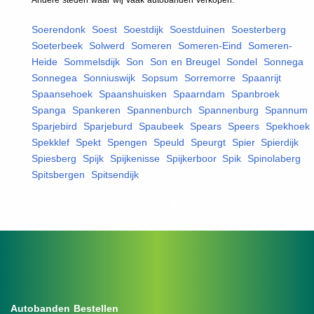
Soerendonk
,
Soest
,
Soestdijk
,
Soestduinen
,
Soesterberg
,
Soeterbeek
,
Solwerd
,
Someren
,
Someren-Eind
,
Someren-
Heide
,
Sommelsdijk
,
Son
,
Son en Breugel
,
Sondel
,
Sonnega
,
Sonnegea
,
Sonniuswijk
,
Sopsum
,
Sorremorre
,
Spaanrijt
,
Spaansehoek
,
Spaanshuisken
,
Spaarndam
,
Spanbroek
,
Spanga
,
Spankeren
,
Spannenburch
,
Spannenburg
,
Spannum
,
Sparjebird
,
Sparjeburd
,
Spaubeek
,
Spears
,
Speers
,
Spekhoek
,
Spekklef
,
Spekt
,
Spengen
,
Speuld
,
Speurgt
,
Spier
,
Spierdijk
,
Spiesberg
,
Spijk
,
Spijkenisse
,
Spijkerboor
,
Spik
,
Spinolaberg
,
Spitsbergen
,
Spitsendijk
,
Autobanden Bestellen