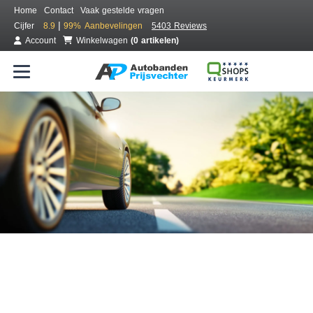
Home
Contact
Vaak gestelde vragen
|
Cijfer
8.9
99%
Aanbevelingen
5403 Reviews
Account
Winkelwagen
(0 artikelen)
Bestel voordelig banden online
Gratis bezorgd of montage bij jou in de buurt
Seizoen:
Merken:
Breedte:
Hoogte:
Inch: