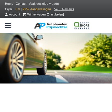
Home
Contact
Vaak gestelde vragen
|
Cijfer
8.9
99%
Aanbevelingen
5403 Reviews
Account
Winkelwagen
(0 artikelen)
Bestel voordelig banden online
Gratis bezorgd of montage bij jou in de buurt
Seizoen:
Merken:
Breedte:
Hoogte:
Inch: