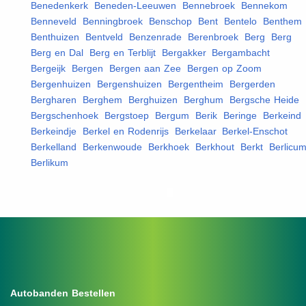
Benedenkerk
,
Beneden-Leeuwen
,
Bennebroek
,
Bennekom
,
Benneveld
,
Benningbroek
,
Benschop
,
Bent
,
Bentelo
,
Benthem
,
Benthuizen
,
Bentveld
,
Benzenrade
,
Berenbroek
,
Berg
,
Berg
,
Berg en Dal
,
Berg en Terblijt
,
Bergakker
,
Bergambacht
,
Bergeijk
,
Bergen
,
Bergen aan Zee
,
Bergen op Zoom
,
Bergenhuizen
,
Bergenshuizen
,
Bergentheim
,
Bergerden
,
Bergharen
,
Berghem
,
Berghuizen
,
Berghum
,
Bergsche Heide
,
Bergschenhoek
,
Bergstoep
,
Bergum
,
Berik
,
Beringe
,
Berkeind
,
Berkeindje
,
Berkel en Rodenrijs
,
Berkelaar
,
Berkel-Enschot
,
Berkelland
,
Berkenwoude
,
Berkhoek
,
Berkhout
,
Berkt
,
Berlicu
Berlikum
,
Autobanden Bestellen