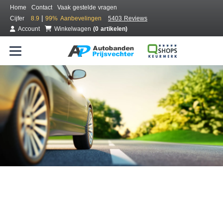
Home
Contact
Vaak gestelde vragen
|
Cijfer
8.9
99%
Aanbevelingen
5403 Reviews
Account
Winkelwagen
(0 artikelen)
Bestel voordelig banden online
Gratis bezorgd of montage bij jou in de buurt
Seizoen:
Merken:
Breedte:
Hoogte:
Inch: