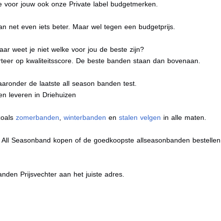
e voor jouw ook onze Private label budgetmerken.
n net even iets beter. Maar wel tegen een budgetprijs.
ar weet je niet welke voor jou de beste zijn?
eer op kwaliteitsscore. De beste banden staan dan bovenaan.
aaronder de laatste all season banden test.
ten leveren in Driehuizen
zoals
zomerbanden
,
winterbanden
en
stalen velgen
in alle maten.
e All Seasonband kopen of de goedkoopste allseasonbanden bestellen,
nden Prijsvechter aan het juiste adres.