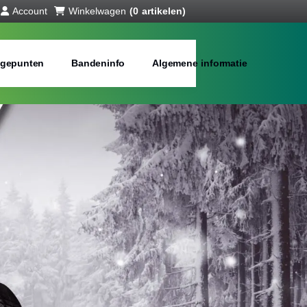
Account
Winkelwagen
(0 artikelen)
gepunten
Bandeninfo
Algemene informatie
ll season banden
bij jou in de buurt
Merken:
Inch: