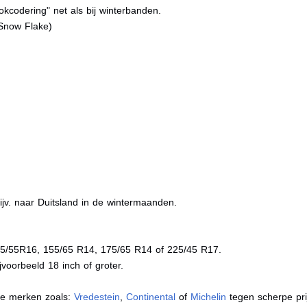
kcodering" net als bij winterbanden.
Snow Flake)
jv. naar Duitsland in de wintermaanden.
05/55R16, 155/65 R14, 175/65 R14 of 225/45 R17.
voorbeeld 18 inch of groter.
de merken zoals:
Vredestein
,
Continental
of
Michelin
tegen scherpe pri