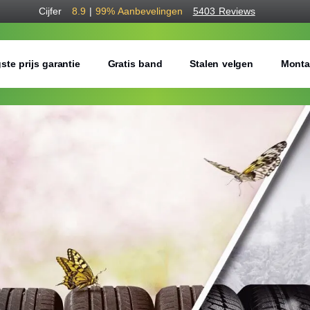
Cijfer
8.9
|
99%
Aanbevelingen
5403 Reviews
ste prijs garantie
Gratis band
Stalen velgen
Monta
Bestel voordelig a
Gratis bezorgd of montage 
Seizoen:
Breedte:
Hoogte: