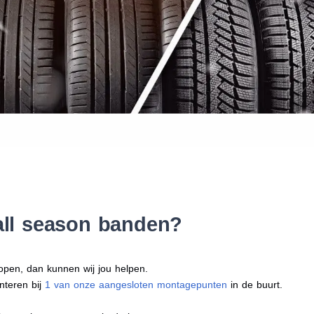
Waar vind ik de maat van mijn
Help mij met bestellen
 all season banden?
open, dan kunnen wij jou helpen.
nteren bij
1 van onze aangesloten montagepunten
in de buurt.