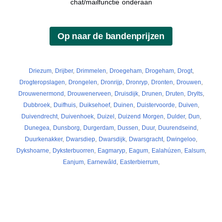
chat/mailfunctie onderaan
Driezum
,
Drijber
,
Drimmelen
,
Droegeham
,
Drogeham
,
Drogt
,
Drogteropslagen
,
Drongelen
,
Dronrijp
,
Dronryp
,
Dronten
,
Drouwen
,
Drouwenermond
,
Drouwenerveen
,
Druisdijk
,
Drunen
,
Druten
,
Drylts
,
Dubbroek
,
Duifhuis
,
Duiksehoef
,
Duinen
,
Duistervoorde
,
Duiven
,
Duivendrecht
,
Duivenhoek
,
Duizel
,
Duizend Morgen
,
Dulder
,
Dun
,
Dunegea
,
Dunsborg
,
Durgerdam
,
Dussen
,
Duur
,
Duurendseind
,
Duurkenakker
,
Dwarsdiep
,
Dwarsdijk
,
Dwarsgracht
,
Dwingeloo
,
Dykshoarne
,
Dyksterbuorren
,
Eagmaryp
,
Eagum
,
Ealahúzen
,
Ealsum
,
Eanjum
,
Earnewâld
,
Easterbierrum
,