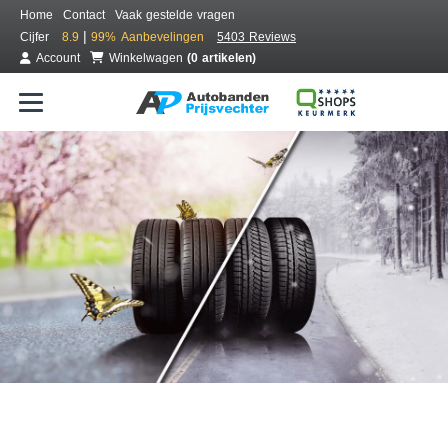
Home
Contact
Vaak gestelde vragen
|
Cijfer
8.9
99%
Aanbevelingen
5403 Reviews
Account
Winkelwagen
(0 artikelen)
Bestel voordelig all season banden
Gratis bezorgd of montage bij jou in de buurt
Seizoen:
Merken:
Breedte:
Hoogte:
Inch: