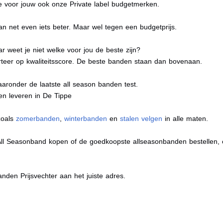
e voor jouw ook onze Private label budgetmerken.
n net even iets beter. Maar wel tegen een budgetprijs.
r weet je niet welke voor jou de beste zijn?
eer op kwaliteitsscore. De beste banden staan dan bovenaan.
aaronder de laatste all season banden test.
ten leveren in De Tippe
zoals
zomerbanden
,
winterbanden
en
stalen velgen
in alle maten.
All Seasonband kopen of de goedkoopste allseasonbanden bestellen, o
nden Prijsvechter aan het juiste adres.