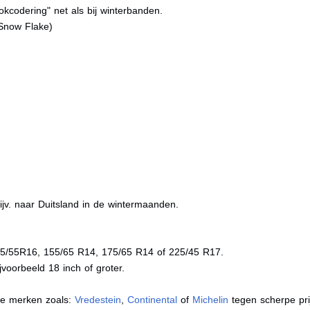
kcodering" net als bij winterbanden.
Snow Flake)
jv. naar Duitsland in de wintermaanden.
05/55R16, 155/65 R14, 175/65 R14 of 225/45 R17.
voorbeeld 18 inch of groter.
de merken zoals:
Vredestein
,
Continental
of
Michelin
tegen scherpe pri