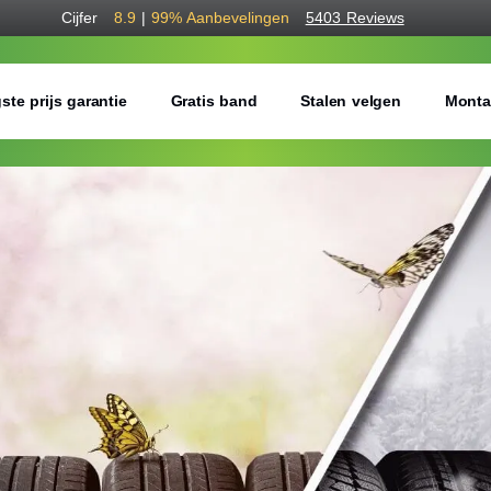
Cijfer
8.9
|
99%
Aanbevelingen
5403 Reviews
ste prijs garantie
Gratis band
Stalen velgen
Monta
Bestel voordelig a
Gratis bezorgd of montage 
Seizoen:
Breedte:
Hoogte: