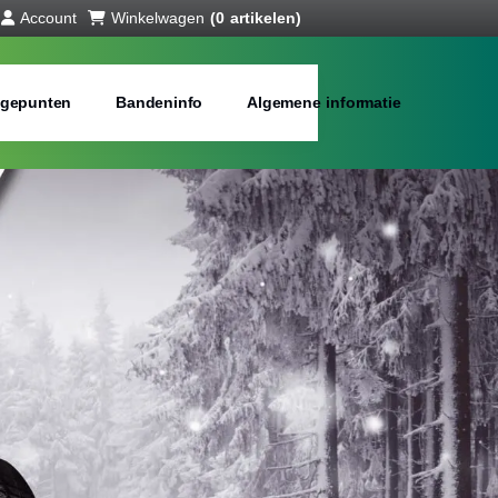
Account
Winkelwagen
(0 artikelen)
gepunten
Bandeninfo
Algemene informatie
ll season banden
bij jou in de buurt
Merken:
Inch: