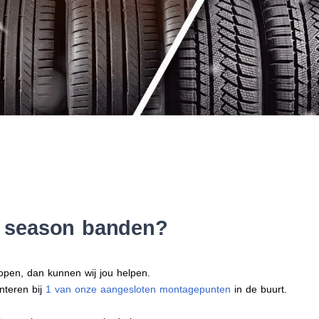
Waar vind ik de maat van mijn
Help mij met bestellen
ll season banden?
open, dan kunnen wij jou helpen.
nteren bij
1 van onze aangesloten montagepunten
in de buurt.