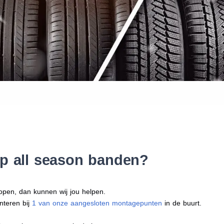
Waar vind ik de maat van mijn
Help mij met bestellen
p all season banden?
open, dan kunnen wij jou helpen.
nteren bij
1 van onze aangesloten montagepunten
in de buurt.