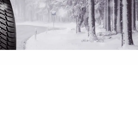
 banden