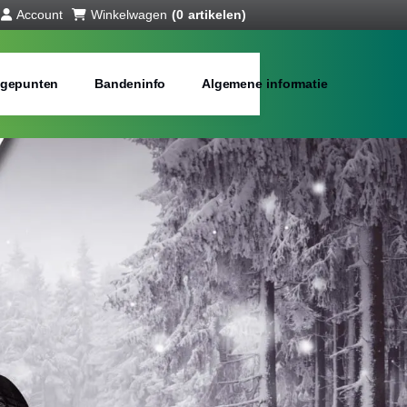
Account
Winkelwagen
(0 artikelen)
gepunten
Bandeninfo
Algemene informatie
ll season banden
bij jou in de buurt
Merken:
Inch: