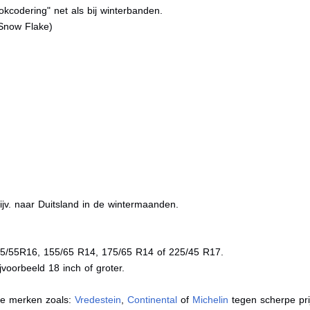
kcodering" net als bij winterbanden.
Snow Flake)
jv. naar Duitsland in de wintermaanden.
05/55R16, 155/65 R14, 175/65 R14 of 225/45 R17.
voorbeeld 18 inch of groter.
de merken zoals:
Vredestein
,
Continental
of
Michelin
tegen scherpe pri