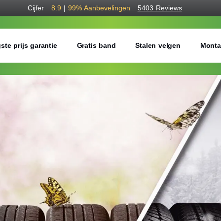
Cijfer
8.9
|
99%
Aanbevelingen
5403 Reviews
ste prijs garantie
Gratis band
Stalen velgen
Monta
Bestel voordelig a
Gratis bezorgd of montage 
Seizoen:
Breedte:
Hoogte: