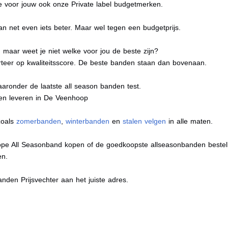
e voor jouw ook onze Private label budgetmerken.
n net even iets beter. Maar wel tegen een budgetprijs.
maar weet je niet welke voor jou de beste zijn?
eer op kwaliteitsscore. De beste banden staan dan bovenaan.
aaronder de laatste all season banden test.
aten leveren in De Veenhoop
zoals
zomerbanden
,
winterbanden
en
stalen velgen
in alle maten.
ope All Seasonband kopen of de goedkoopste allseasonbanden bestell
en.
nden Prijsvechter aan het juiste adres.