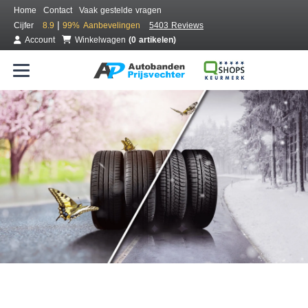
Home
Contact
Vaak gestelde vragen
|
Cijfer
8.9
99%
Aanbevelingen
5403 Reviews
Account
Winkelwagen
(0 artikelen)
Bestel voordelig all season banden
Gratis bezorgd of montage bij jou in de buurt
Seizoen:
Merken:
Breedte:
Hoogte:
Inch: