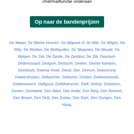
chat/mailfunctie onderaan
De Weper
,
De Wielse Hoeven
,
De Wigeast of
,
de Wijk
,
De Wilgen
,
De
Wilp
,
De Wolden
,
De Wolfsputten
,
De Wopereis
,
De Woude
,
De
Wylgen
,
De Zak
,
De Zande
,
De Zandput
,
De Zilk
,
Dearsum
,
Dedemsvaart
,
Dedgum
,
Dedzjum
,
Deelen
,
Deelse Kampen
,
Deelshurk
,
Deense Hoek
,
Deest
,
Deil
,
Deinum
,
Dekeshorst
,
Dekkershuizen
,
Delbuorren
,
Delburen
,
Delden
,
Deldenerbroek
,
Deldeneresch
,
Delfgauw
,
Delfstrahuizen
,
Delft
,
Delfzijl
,
Delwijnen
,
Demen
,
Demmerik
,
Den Akker
,
Den Andel
,
Den Berg
,
Den Bommel
,
Den Braam
,
Den Deijl
,
Den Dolder
,
Den Dool
,
Den Dungen
,
Den
Haag
,