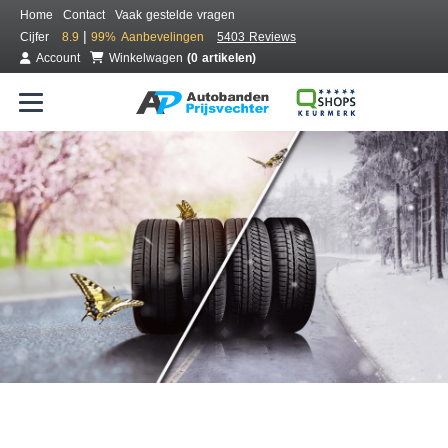
Home
Contact
Vaak gestelde vragen
|
Cijfer
8.9
99%
Aanbevelingen
5403 Reviews
Account
Winkelwagen
(0 artikelen)
Bestel voordelig all season banden
Gratis bezorgd of montage bij jou in de buurt
Seizoen:
Merken:
Breedte:
Hoogte:
Inch: