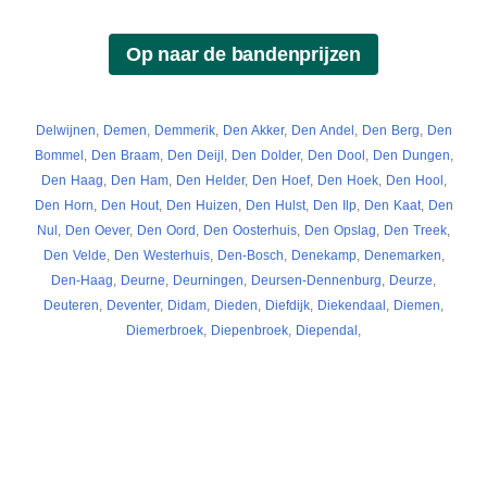
Delwijnen
,
Demen
,
Demmerik
,
Den Akker
,
Den Andel
,
Den Berg
,
Den
Bommel
,
Den Braam
,
Den Deijl
,
Den Dolder
,
Den Dool
,
Den Dungen
,
Den Haag
,
Den Ham
,
Den Helder
,
Den Hoef
,
Den Hoek
,
Den Hool
,
Den Horn
,
Den Hout
,
Den Huizen
,
Den Hulst
,
Den Ilp
,
Den Kaat
,
Den
Nul
,
Den Oever
,
Den Oord
,
Den Oosterhuis
,
Den Opslag
,
Den Treek
,
Den Velde
,
Den Westerhuis
,
Den-Bosch
,
Denekamp
,
Denemarken
,
Den-Haag
,
Deurne
,
Deurningen
,
Deursen-Dennenburg
,
Deurze
,
Deuteren
,
Deventer
,
Didam
,
Dieden
,
Diefdijk
,
Diekendaal
,
Diemen
,
Diemerbroek
,
Diepenbroek
,
Diependal
,