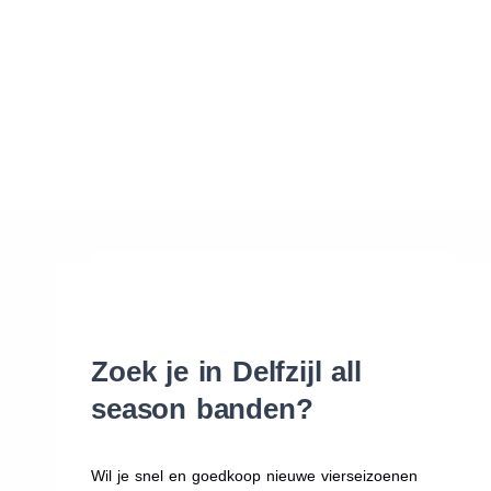
Waar vind ik de maat van mijn banden
Help mij met bestellen
Zoek je in Delfzijl all
season banden?
Wil je snel en goedkoop nieuwe vierseizoenen