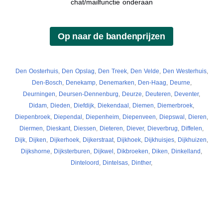
chat/mailfunctie onderaan
Den Oosterhuis
,
Den Opslag
,
Den Treek
,
Den Velde
,
Den Westerhuis
,
Den-Bosch
,
Denekamp
,
Denemarken
,
Den-Haag
,
Deurne
,
Deurningen
,
Deursen-Dennenburg
,
Deurze
,
Deuteren
,
Deventer
,
Didam
,
Dieden
,
Diefdijk
,
Diekendaal
,
Diemen
,
Diemerbroek
,
Diepenbroek
,
Diependal
,
Diepenheim
,
Diepenveen
,
Diepswal
,
Dieren
,
Diermen
,
Dieskant
,
Diessen
,
Dieteren
,
Diever
,
Dieverbrug
,
Diffelen
,
Dijk
,
Dijken
,
Dijkerhoek
,
Dijkerstraat
,
Dijkhoek
,
Dijkhuisjes
,
Dijkhuizen
,
Dijkshorne
,
Dijksterburen
,
Dijkwel
,
Dikbroeken
,
Diken
,
Dinkelland
,
Dinteloord
,
Dintelsas
,
Dinther
,