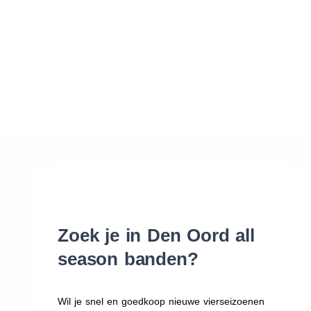
Waar vind ik de maat van mijn banden
Help mij met bestellen
Zoek je in Den Oord all
season banden?
Wil je snel en goedkoop nieuwe vierseizoenen