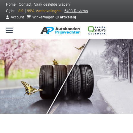
Home
Contact
Vaak gestelde vragen
|
Cijfer
8.9
99%
Aanbevelingen
5403 Reviews
Account
Winkelwagen
(0 artikelen)
Bestel voordelig all season banden
Gratis bezorgd of montage bij jou in de buurt
Seizoen:
Merken:
Breedte:
Hoogte:
Inch: