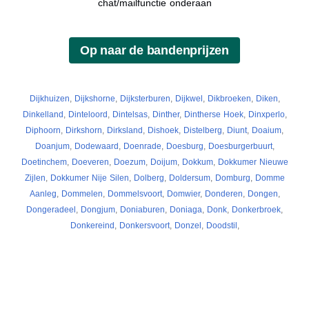
chat/mailfunctie onderaan
Dijkhuizen
,
Dijkshorne
,
Dijksterburen
,
Dijkwel
,
Dikbroeken
,
Diken
,
Dinkelland
,
Dinteloord
,
Dintelsas
,
Dinther
,
Dintherse Hoek
,
Dinxperlo
,
Diphoorn
,
Dirkshorn
,
Dirksland
,
Dishoek
,
Distelberg
,
Diunt
,
Doaium
,
Doanjum
,
Dodewaard
,
Doenrade
,
Doesburg
,
Doesburgerbuurt
,
Doetinchem
,
Doeveren
,
Doezum
,
Doijum
,
Dokkum
,
Dokkumer Nieuwe
Zijlen
,
Dokkumer Nije Silen
,
Dolberg
,
Doldersum
,
Domburg
,
Domme
Aanleg
,
Dommelen
,
Dommelsvoort
,
Domwier
,
Donderen
,
Dongen
,
Dongeradeel
,
Dongjum
,
Doniaburen
,
Doniaga
,
Donk
,
Donkerbroek
,
Donkereind
,
Donkersvoort
,
Donzel
,
Doodstil
,