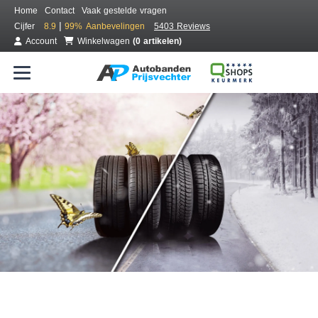
Home
Contact
Vaak gestelde vragen
|
Cijfer
8.9
99%
Aanbevelingen
5403 Reviews
Account
Winkelwagen
(0 artikelen)
Bestel voordelig all season banden
Gratis bezorgd of montage bij jou in de buurt
Seizoen:
Merken:
Breedte:
Hoogte:
Inch: