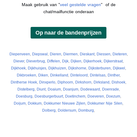
Maak gebruik van "
veel gestelde vragen
" of de
chat/mailfunctie onderaan
Diepenveen
,
Diepswal
,
Dieren
,
Diermen
,
Dieskant
,
Diessen
,
Dieteren
,
Diever
,
Dieverbrug
,
Diffelen
,
Dijk
,
Dijken
,
Dijkerhoek
,
Dijkerstraat
,
Dijkhoek
,
Dijkhuisjes
,
Dijkhuizen
,
Dijkshorne
,
Dijksterburen
,
Dijkwel
,
Dikbroeken
,
Diken
,
Dinkelland
,
Dinteloord
,
Dintelsas
,
Dinther
,
Dintherse Hoek
,
Dinxperlo
,
Diphoorn
,
Dirkshorn
,
Dirksland
,
Dishoek
,
Distelberg
,
Diunt
,
Doaium
,
Doanjum
,
Dodewaard
,
Doenrade
,
Doesburg
,
Doesburgerbuurt
,
Doetinchem
,
Doeveren
,
Doezum
,
Doijum
,
Dokkum
,
Dokkumer Nieuwe Zijlen
,
Dokkumer Nije Silen
,
Dolberg
,
Doldersum
,
Domburg
,