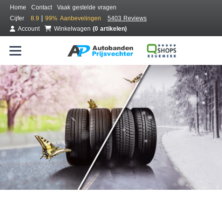
Home
Contact
Vaak gestelde vragen
|
Cijfer
8.9
99%
Aanbevelingen
5403 Reviews
Account
Winkelwagen
(0 artikelen)
Bestel voordelig all season banden
Gratis bezorgd of montage bij jou in de buurt
Seizoen:
Merken:
Breedte:
Hoogte:
Inch: