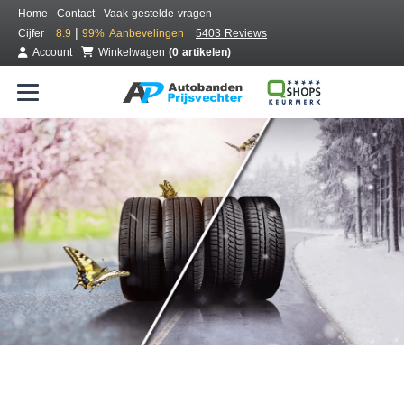
Home
Contact
Vaak gestelde vragen
|
Cijfer
8.9
99%
Aanbevelingen
5403 Reviews
Account
Winkelwagen
(0 artikelen)
Bestel voordelig all season banden
Gratis bezorgd of montage bij jou in de buurt
Seizoen:
Merken:
Breedte:
Hoogte:
Inch: