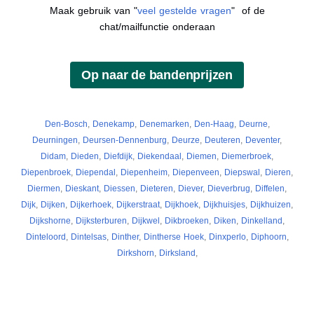
Maak gebruik van "
veel gestelde vragen
" of de
chat/mailfunctie onderaan
Den-Bosch
,
Denekamp
,
Denemarken
,
Den-Haag
,
Deurne
,
Deurningen
,
Deursen-Dennenburg
,
Deurze
,
Deuteren
,
Deventer
,
Didam
,
Dieden
,
Diefdijk
,
Diekendaal
,
Diemen
,
Diemerbroek
,
Diepenbroek
,
Diependal
,
Diepenheim
,
Diepenveen
,
Diepswal
,
Dieren
,
Diermen
,
Dieskant
,
Diessen
,
Dieteren
,
Diever
,
Dieverbrug
,
Diffelen
,
Dijk
,
Dijken
,
Dijkerhoek
,
Dijkerstraat
,
Dijkhoek
,
Dijkhuisjes
,
Dijkhuizen
,
Dijkshorne
,
Dijksterburen
,
Dijkwel
,
Dikbroeken
,
Diken
,
Dinkelland
,
Dinteloord
,
Dintelsas
,
Dinther
,
Dintherse Hoek
,
Dinxperlo
,
Diphoorn
,
Dirkshorn
,
Dirksland
,