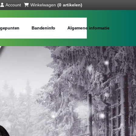
Account
Winkelwagen
(0 artikelen)
gepunten
Bandeninfo
Algemene informatie
ll season banden
bij jou in de buurt
Merken:
Inch: