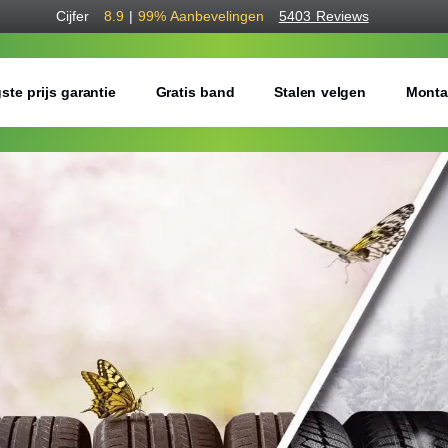
Cijfer
8.9
|
99%
Aanbevelingen
5403 Reviews
ste prijs garantie
Gratis band
Stalen velgen
Monta
Bestel voordelig a
Gratis bezorgd of montage 
Seizoen:
Breedte:
Hoogte: