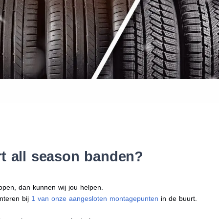
Waar vind ik de maat van mijn
Help mij met bestellen
t all season banden?
open, dan kunnen wij jou helpen.
nteren bij
1 van onze aangesloten montagepunten
in de buurt.