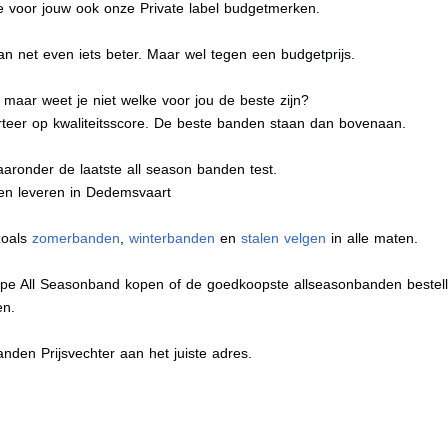
e voor jouw ook onze Private label budgetmerken.
n net even iets beter. Maar wel tegen een budgetprijs.
maar weet je niet welke voor jou de beste zijn?
eer op kwaliteitsscore. De beste banden staan dan bovenaan.
aaronder de laatste all season banden test.
aten leveren in Dedemsvaart
zoals
zomerbanden
,
winterbanden
en
stalen velgen
in alle maten.
pe All Seasonband kopen of de goedkoopste allseasonbanden bestelle
en.
nden Prijsvechter aan het juiste adres.