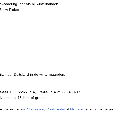
kcodering" net als bij winterbanden.
Snow Flake)
jv. naar Duitsland in de wintermaanden.
05/55R16, 155/65 R14, 175/65 R14 of 225/45 R17.
voorbeeld 18 inch of groter.
de merken zoals:
Vredestein
,
Continental
of
Michelin
tegen scherpe pri