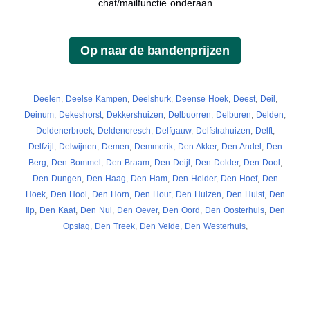
chat/mailfunctie onderaan
Deelen
,
Deelse Kampen
,
Deelshurk
,
Deense Hoek
,
Deest
,
Deil
,
Deinum
,
Dekeshorst
,
Dekkershuizen
,
Delbuorren
,
Delburen
,
Delden
,
Deldenerbroek
,
Deldeneresch
,
Delfgauw
,
Delfstrahuizen
,
Delft
,
Delfzijl
,
Delwijnen
,
Demen
,
Demmerik
,
Den Akker
,
Den Andel
,
Den
Berg
,
Den Bommel
,
Den Braam
,
Den Deijl
,
Den Dolder
,
Den Dool
,
Den Dungen
,
Den Haag
,
Den Ham
,
Den Helder
,
Den Hoef
,
Den
Hoek
,
Den Hool
,
Den Horn
,
Den Hout
,
Den Huizen
,
Den Hulst
,
Den
Ilp
,
Den Kaat
,
Den Nul
,
Den Oever
,
Den Oord
,
Den Oosterhuis
,
Den
Opslag
,
Den Treek
,
Den Velde
,
Den Westerhuis
,