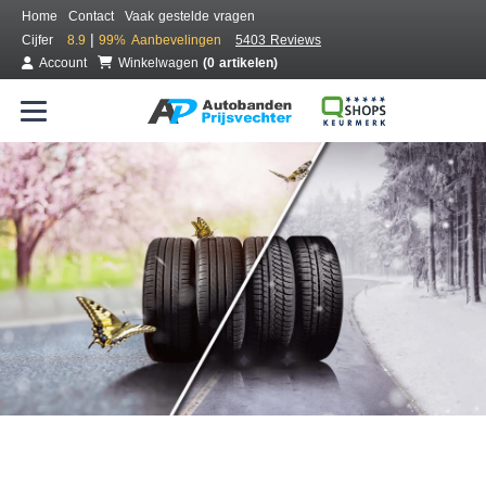
Home
Contact
Vaak gestelde vragen
|
Cijfer
8.9
99%
Aanbevelingen
5403 Reviews
Account
Winkelwagen
(0 artikelen)
Bestel voordelig all season banden
Gratis bezorgd of montage bij jou in de buurt
Seizoen:
Merken:
Breedte:
Hoogte:
Inch: