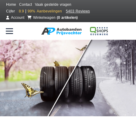
Home
Contact
Vaak gestelde vragen
|
Cijfer
8.9
99%
Aanbevelingen
5403 Reviews
Account
Winkelwagen
(0 artikelen)
Bestel voordelig all season banden
Gratis bezorgd of montage bij jou in de buurt
Seizoen:
Merken:
Breedte:
Hoogte:
Inch: