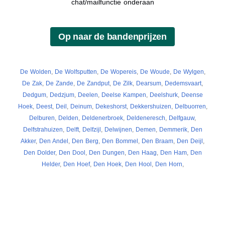
chat/mailfunctie onderaan
De Wolden
,
De Wolfsputten
,
De Wopereis
,
De Woude
,
De Wylgen
,
De Zak
,
De Zande
,
De Zandput
,
De Zilk
,
Dearsum
,
Dedemsvaart
,
Dedgum
,
Dedzjum
,
Deelen
,
Deelse Kampen
,
Deelshurk
,
Deense
Hoek
,
Deest
,
Deil
,
Deinum
,
Dekeshorst
,
Dekkershuizen
,
Delbuorren
,
Delburen
,
Delden
,
Deldenerbroek
,
Deldeneresch
,
Delfgauw
,
Delfstrahuizen
,
Delft
,
Delfzijl
,
Delwijnen
,
Demen
,
Demmerik
,
Den
Akker
,
Den Andel
,
Den Berg
,
Den Bommel
,
Den Braam
,
Den Deijl
,
Den Dolder
,
Den Dool
,
Den Dungen
,
Den Haag
,
Den Ham
,
Den
Helder
,
Den Hoef
,
Den Hoek
,
Den Hool
,
Den Horn
,