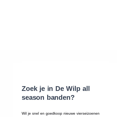
Waar vind ik de maat van mijn banden
Help mij met bestellen
Zoek je in De Wilp all
season banden?
Wil je snel en goedkoop nieuwe vierseizoenen