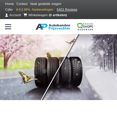
Home
Contact
Vaak gestelde vragen
|
Cijfer
8.9
99%
Aanbevelingen
5403 Reviews
Account
Winkelwagen
(0 artikelen)
Bestel voordelig all season banden
Gratis bezorgd of montage bij jou in de buurt
Seizoen:
Merken:
Breedte:
Hoogte:
Inch: