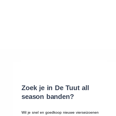
Waar vind ik de maat van mijn banden
Help mij met bestellen
Zoek je in De Tuut all
season banden?
Wil je snel en goedkoop nieuwe vierseizoenen