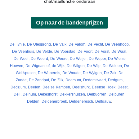
chat/mailfunctie onderaan
De Tynje
,
De Ulesprong
,
De Valk
,
De Valom
,
De Vecht
,
De Veenhoop
,
De Veenhuis
,
De Velde
,
De Voorstad
,
De Voort
,
De Vorst
,
De Waal
,
De Weel
,
De Weerd
,
De Weere
,
De Weijer
,
De Weper
,
De Wielse
Hoeven
,
De Wigeast of
,
de Wijk
,
De Wilgen
,
De Wilp
,
De Wolden
,
De
Wolfsputten
,
De Wopereis
,
De Woude
,
De Wylgen
,
De Zak
,
De
Zande
,
De Zandput
,
De Zilk
,
Dearsum
,
Dedemsvaart
,
Dedgum
,
Dedzjum
,
Deelen
,
Deelse Kampen
,
Deelshurk
,
Deense Hoek
,
Deest
,
Deil
,
Deinum
,
Dekeshorst
,
Dekkershuizen
,
Delbuorren
,
Delburen
,
Delden
,
Deldenerbroek
,
Deldeneresch
,
Delfgauw
,