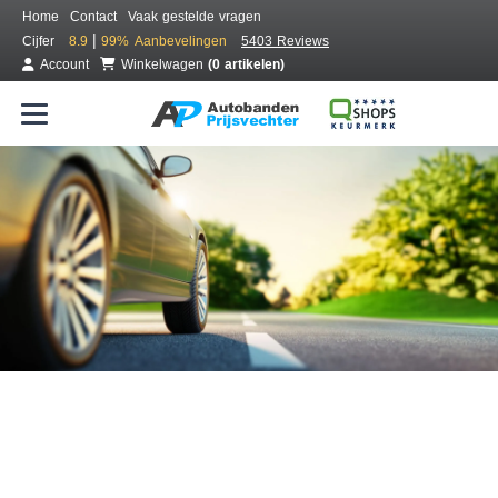
Home
Contact
Vaak gestelde vragen
|
Cijfer
8.9
99%
Aanbevelingen
5403 Reviews
Account
Winkelwagen
(0 artikelen)
Bestel voordelig banden online
Gratis bezorgd of montage bij jou in de buurt
Seizoen:
Merken:
Breedte:
Hoogte:
Inch: