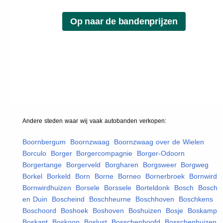
Andere steden waar wij vaak
autobanden
verkopen:
Boornbergum
,
Boornzwaag
,
Boornzwaag over de Wielen
,
Borculo
,
Borger
,
Borgercompagnie
,
Borger-Odoorn
,
Borgertange
,
Borgerveld
,
Borgharen
,
Borgsweer
,
Borgweg
,
Borkel
,
Borkeld
,
Born
,
Borne
,
Borneo
,
Bornerbroek
,
Bornwird
,
Bornwirdhuizen
,
Borsele
,
Borssele
,
Borteldonk
,
Bosch
,
Bosch
en Duin
,
Boscheind
,
Boschheurne
,
Boschhoven
,
Boschkens
,
Boschoord
,
Boshoek
,
Boshoven
,
Boshuizen
,
Bosje
,
Boskamp
,
Boskant
,
Boskoop
,
Boslust
,
Bosschenhoofd
,
Bosschenhuizen
,