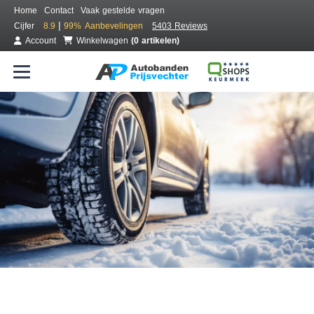
Home
Contact
Vaak gestelde vragen
|
Cijfer
8.9
99%
Aanbevelingen
5403 Reviews
Account
Winkelwagen
(0 artikelen)
Bestel voordelig winterbanden
Gratis bezorgd of montage bij jou in de buurt
Seizoen:
Merken:
Breedte:
Hoogte:
Inch: